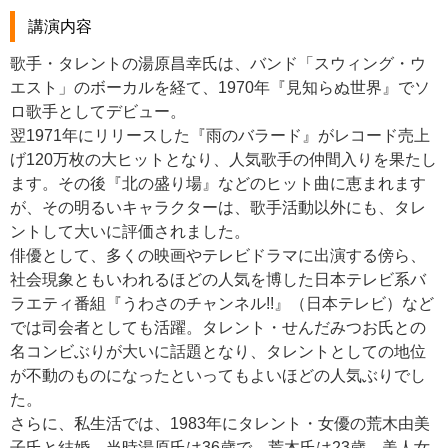
講演内容
歌手・タレントの湯原昌幸氏は、バンド「スウィング・ウ
エスト」のボーカルを経て、1970年『見知らぬ世界』でソ
ロ歌手としてデビュー。
翌1971年にリリースした『雨のバラード』がレコード売上
げ120万枚の大ヒットとなり、人気歌手の仲間入りを果たし
ます。その後『北の盛り場』などのヒット曲に恵まれます
が、その明るいキャラクターは、歌手活動以外にも、タレ
ントして大いに評価されました。
俳優として、多くの映画やテレビドラマに出演する傍ら、
社会現象ともいわれるほどの人気を博した日本テレビ系バ
ラエティ番組『うわさのチャンネル!!』（日本テレビ）など
では司会者としても活躍。タレント・せんだみつお氏との
名コンビぶりが大いに話題となり、タレントとしての地位
が不動のものになったといってもよいほどの人気ぶりでし
た。
さらに、私生活では、1983年にタレント・女優の荒木由美
子氏と結婚。当時湯原氏は36歳で、荒木氏は23歳。美人女