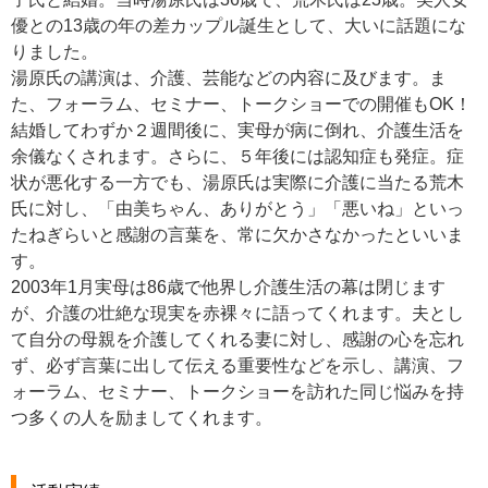
優との13歳の年の差カップル誕生として、大いに話題にな
りました。
湯原氏の講演は、介護、芸能などの内容に及びます。ま
た、フォーラム、セミナー、トークショーでの開催もOK！
結婚してわずか２週間後に、実母が病に倒れ、介護生活を
余儀なくされます。さらに、５年後には認知症も発症。症
状が悪化する一方でも、湯原氏は実際に介護に当たる荒木
氏に対し、「由美ちゃん、ありがとう」「悪いね」といっ
たねぎらいと感謝の言葉を、常に欠かさなかったといいま
す。
2003年1月実母は86歳で他界し介護生活の幕は閉じます
が、介護の壮絶な現実を赤裸々に語ってくれます。夫とし
て自分の母親を介護してくれる妻に対し、感謝の心を忘れ
ず、必ず言葉に出して伝える重要性などを示し、講演、フ
ォーラム、セミナー、トークショーを訪れた同じ悩みを持
つ多くの人を励ましてくれます。