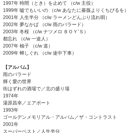
1997年 時間（とき）を止めて （c/w 主役）
1999年 嘘でもいいの （c/w あなたに薔薇よりくちびるを）
2001年 人生半分 （c/w ラーメンどんぶり流れ唄）
2002年 夢なかば （c/w 雨のバラード）
2003年 冬桜 （c/w ナツメロ ＢＯＹ’Ｓ）
都忘れ （c/w 一途人）
2007年 柚子 （c/w 道）
2009年 蝉しぐれ （c/w 途中下車）
【アルバム】
雨のバラード
輝く愛の世界
街はずれの酒場で／北の盛り場
1974年
湯原昌幸／エアポート
1993年
ゴールデンメモリアル・アルバム／ザ・コントラスト
2001年
スーパーベスト／人生半分