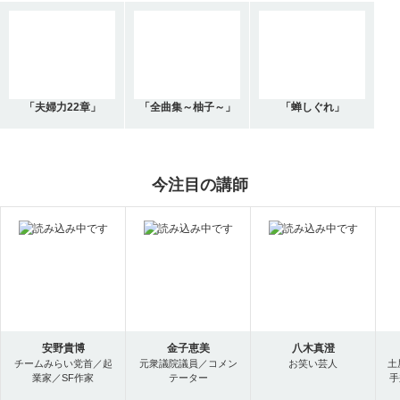
「夫婦力22章」
「全曲集～柚子～」
「蝉しぐれ」
今注目の講師
安野貴博
金子恵美
八木真澄
チームみらい党首／起
元衆議院議員／コメン
お笑い芸人
土
業家／SF作家
テーター
手