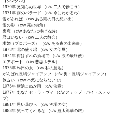
【シングル】
1970年 見知らぬ世界 （c/w 二人で歩こう）
1971年 雨のバラード （c/w 今にわかるわ）
愛があれば （c/w ある雨の日の想い出）
愛の影 （c/w 霧の街角）
裏窓 （c/w あなたに捧げる詩）
君はいない （c/w 二人の教会）
求婚（プロポーズ） （c/w ある夜の出来事）
1973年 北の盛り場 （c/w 女の部屋）
1974年 街はずれの酒場で （c/w 涙の最終便）
エアポート （c/w 悲恋ホテル）
1975年 昨日の女 （c/w 私の意地）
がんばれ長嶋ジャイアンツ （c/w 男・長嶋ジャイアンツ）
旅占い （c/w 本気にならないで）
1976年 横浜こぬか雨 （c/w 決意）
1977年 あなたセ・ラ・ヴィ （c/w ステップ・バイ・ステッ
プ）
1981年 黒い花びら （c/w 酒場の女）
1983年 笑ってくれるな （c/w 鯉太郎華の旅）