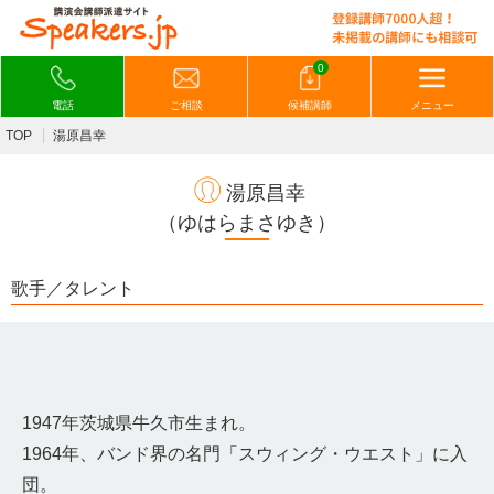
0
電話
ご相談
候補講師
メニュー
TOP
湯原昌幸
湯原昌幸
（ゆはらまさゆき）
歌手／タレント
1947年茨城県牛久市生まれ。
1964年、バンド界の名門「スウィング・ウエスト」に入
団。