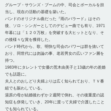
グループ・サウンズ・ブームの中、司会とボーカルを担
当し、現在の活動の基礎を築いた。
バンドのオリジナル曲だった『雨のバラード』はその
後、ソロ・シンガーとしてのデビュー曲でも有り、1971
年暮には「１２０万枚」を突破する大ヒットとなり、そ
の後様々な賞を獲得した。
バンド時代から、歌、明快な司会のパワーは群を抜いて
おり、同世代には勿論の事、老若男女の広いファン層を
持つ。
1983年にタレントで女優の荒木由美子と13歳の年の差婚
でも話題に。
夫人とのおしどり夫婦ぶりは広く知られており、ＴＶ番
組でも賑わしている。
湯原の母が結婚後わずか２週間で倒れ、その後重度の認
知症も併発していき、20年に渡って夫婦で介護したこと
でも知られている。