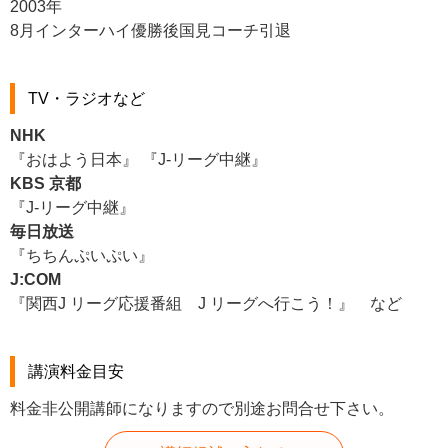
2003年
8月インターハイ優勝後国見コーチ引退
TV・ラジオなど
NHK
『おはよう日本』 『J-リーグ中継』
KBS 京都
『J-リーグ中継』
毎日放送
『ちちんぷいぷい』
J:COM
『関西J リーグ応援番組 J リーグへ行こう！』 など
講演料金目安
料金非公開講師になりますので別途お問合せ下さい。