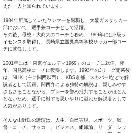
えた一人と知られています。
1984年所属していたヤンマーを退職し、大阪ガスサッカー
部において、選手兼コーチとして活躍。
その後、母校・大商大のコーチも務め、1999年にはS級ラ
イセンスを取得し、長崎県立国見高等学校サッカー部コー
チに就任します。
2001年には「東京ヴェルディ1969」のコーチに就任。翌
年、国見高校コーチに復帰します。1993年のJリーグ開幕後
は、NHK（主に関西以西）、KBS京都、スカパー!などで解
説者として活躍。関西弁による独特の解説は、親しみやす
さもさることながら、プレーを誉め批判することがほとん
どないため、選手に対する思いやりに溢れた解説者として
人気があります。
そんな山野氏の講演は、人生、自己実現、スポーツ、監
督・コーチ、サッカー、ビジネス、組織論、リーダーシッ