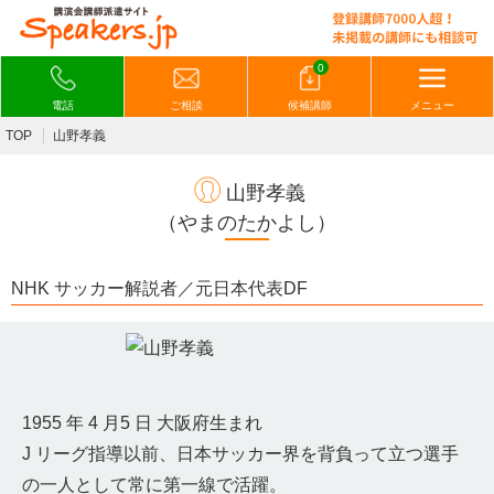
0
電話
ご相談
候補講師
メニュー
TOP
山野孝義
山野孝義
（やまのたかよし）
NHK サッカー解説者／元日本代表DF
1955 年 4 月5 日 大阪府生まれ
J リーグ指導以前、日本サッカー界を背負って立つ選手
の一人として常に第一線で活躍。