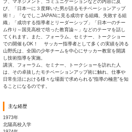
プ、マネジメント、コミュニケーションなどの内容に及
び、「日本一に３度輝いた男が語るモチベーションアップ
術！」「なでしこJAPANに見る成功する組織、失敗する組
織」「成功する指導者とリーダーシップ」「日本一のチー
ム作り～国見高校で培った教育論～」などのテーマを話し
てくれます。また、フォーラム、セミナー、トークショー
での開催もOK！ サッカー指導者として多くの実績を誇る
山野氏は、全国の少年チームを中心にサッカー教室を開講
し技術指導を実施。
講演、フォーラム、セミナー、トークショーを訪れた人
は、その卓抜したモチベーションアップ術に触れ、仕事や
日常生活における様々な場面で求められる“指導の極意”を知
ることになるのです。
主な経歴
1973年
北陽高校入学
1974年