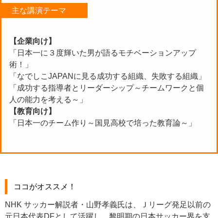
主な講演テーマ
【企業向け】
「日本一に３度輝いた男が語るモチベーションアップ
術！」
「なでしこJAPANに見る成功する組織、失敗する組織」
「成功する指導者とリーダーシップ～チームワークと個
人の能力を考える～」
【教育向け】
「日本一のチーム作り～国見高校で培った教育論～」
ココがオススメ！
NHK サッカー解説者・山野孝義氏は、Ｊリーグ発足以前の
元日本代表DFとして活躍し、黎明期の日本サッカー界を支