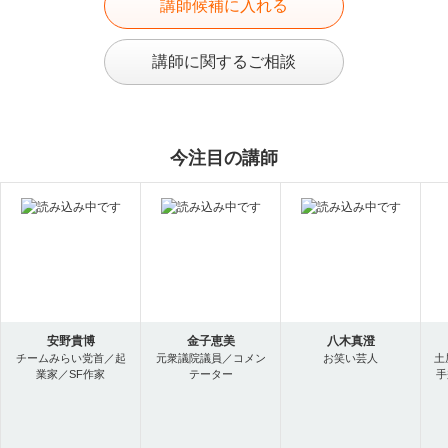
講師候補に入れる
講師に関するご相談
今注目の講師
安野貴博
金子恵美
八木真澄
チームみらい党首／起
元衆議院議員／コメン
お笑い芸人
土
業家／SF作家
テーター
手