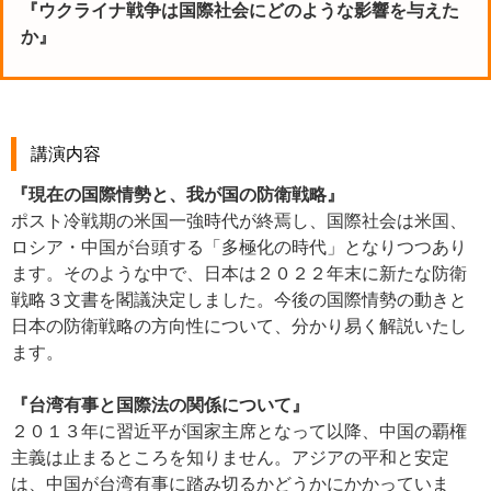
『ウクライナ戦争は国際社会にどのような影響を与えた
か』
講演内容
『現在の国際情勢と、我が国の防衛戦略』
ポスト冷戦期の米国一強時代が終焉し、国際社会は米国、
ロシア・中国が台頭する「多極化の時代」となりつつあり
ます。そのような中で、日本は２０２２年末に新たな防衛
戦略３文書を閣議決定しました。今後の国際情勢の動きと
日本の防衛戦略の方向性について、分かり易く解説いたし
ます。
『台湾有事と国際法の関係について』
２０１３年に習近平が国家主席となって以降、中国の覇権
主義は止まるところを知りません。アジアの平和と安定
は、中国が台湾有事に踏み切るかどうかにかかっていま