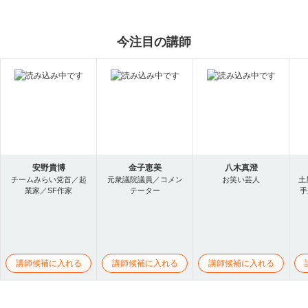
今注目の講師
安野貴博
金子恵美
八木真澄
チームみらい党首／起
元衆議院議員／コメン
お笑い芸人
土
業家／SF作家
テーター
手
講師候補に入れる
講師候補に入れる
講師候補に入れる