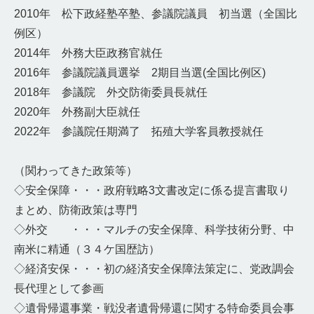
2010年 松下政経塾卒塾、参議院議員 初当選（全国比
例区）
2014年 外務大臣政務官就任
2016年 参議院議員選挙 2期目当選(全国比例区)
2018年 参議院 外交防衛委員長就任
2020年 外務副大臣就任
2022年 参議院任期満了 拓殖大学客員教授就任
（関わってきた政策等）
◇安全保障・・・政府戦略3文書改定に係る提言書取り
まとめ、防衛政策は専門
◇外交 ・・・マルチの安全保障、科学技術分野、中
南米に精通（３４ケ国歴訪）
◇経済安保・・・初の経済安全保障法策定に、党政調会
長代理として参画
◇遺骨帰還事業・戦没者遺骨帰還に関する特命委員会事