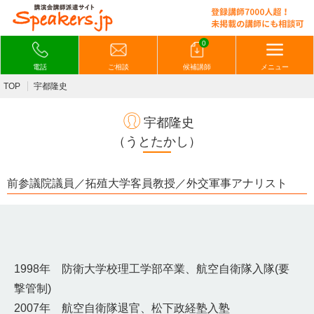
0
電話
ご相談
候補講師
メニュー
TOP
宇都隆史
宇都隆史
（うとたかし）
前参議院議員／拓殖大学客員教授／外交軍事アナリスト
1998年 防衛大学校理工学部卒業、航空自衛隊入隊(要
撃管制)
2007年 航空自衛隊退官、松下政経塾入塾