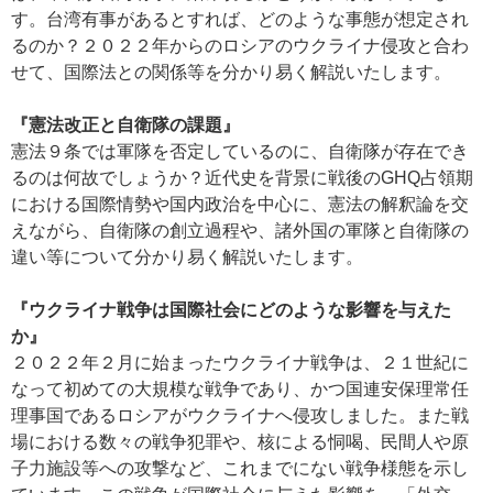
す。台湾有事があるとすれば、どのような事態が想定され
るのか？２０２２年からのロシアのウクライナ侵攻と合わ
せて、国際法との関係等を分かり易く解説いたします。
『憲法改正と自衛隊の課題』
憲法９条では軍隊を否定しているのに、自衛隊が存在でき
るのは何故でしょうか？近代史を背景に戦後のGHQ占領期
における国際情勢や国内政治を中心に、憲法の解釈論を交
えながら、自衛隊の創立過程や、諸外国の軍隊と自衛隊の
違い等について分かり易く解説いたします。
『ウクライナ戦争は国際社会にどのような影響を与えた
か』
２０２２年２月に始まったウクライナ戦争は、２１世紀に
なって初めての大規模な戦争であり、かつ国連安保理常任
理事国であるロシアがウクライナへ侵攻しました。また戦
場における数々の戦争犯罪や、核による恫喝、民間人や原
子力施設等への攻撃など、これまでにない戦争様態を示し