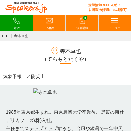
0
電話
ご相談
候補講師
メニュー
TOP
寺本卓也
寺本卓也
（てらもとたくや）
気象予報士／防災士
1985年東京都生まれ。東京農業大学卒業後、野菜の商社
デリカフーズ(株)入社。
主任までステップアップするも、台風や猛暑で一年中天