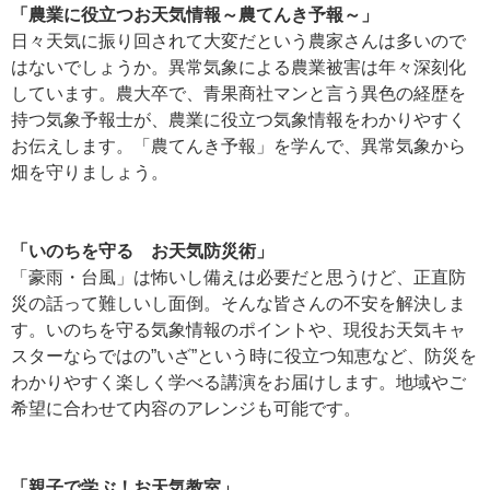
「農業に役立つお天気情報～農てんき予報～」
日々天気に振り回されて大変だという農家さんは多いので
はないでしょうか。異常気象による農業被害は年々深刻化
しています。農大卒で、青果商社マンと言う異色の経歴を
持つ気象予報士が、農業に役立つ気象情報をわかりやすく
お伝えします。「農てんき予報」を学んで、異常気象から
畑を守りましょう。
「いのちを守る お天気防災術」
「豪雨・台風」は怖いし備えは必要だと思うけど、正直防
災の話って難しいし面倒。そんな皆さんの不安を解決しま
す。いのちを守る気象情報のポイントや、現役お天気キャ
スターならではの”いざ”という時に役立つ知恵など、防災を
わかりやすく楽しく学べる講演をお届けします。地域やご
希望に合わせて内容のアレンジも可能です。
「親子で学ぶ！お天気教室」