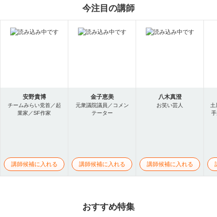
今注目の講師
安野貴博
金子恵美
八木真澄
チームみらい党首／起
元衆議院議員／コメン
お笑い芸人
土
業家／SF作家
テーター
手
講師候補に入れる
講師候補に入れる
講師候補に入れる
おすすめ特集