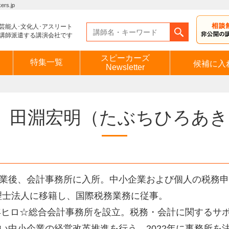
s.jp
芸能人･文化人･アスリート
講師派遣する講演会社です
スピーカーズ
特集一覧
候補に入
Newsletter
田淵宏明
（たぶちひろあき
業後、会計事務所に入所。中小企業および個人の税務申
理士法人に移籍し、国際税務業務に従事。
5年ヒロ☆総合会計事務所を設立。税務・会計に関するサ
い中小企業の経営改革推進を行う。2022年に事務所を法人成