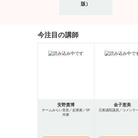
版）
今注目の講師
安野貴博
金子恵美
チームみらい党首／起業家／SF
元衆議院議員／コメンテ
作家