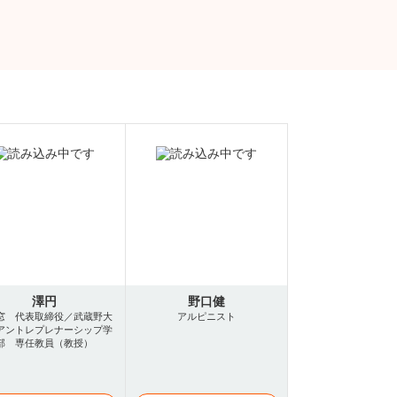
澤円
野口健
窓 代表取締役／武蔵野大
アルピニスト
アントレプレナーシップ学
部 専任教員（教授）