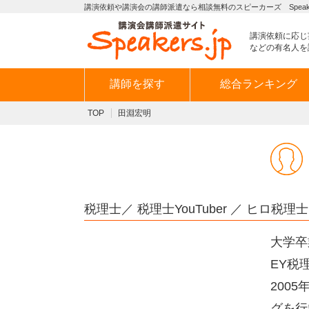
講演依頼や講演会の講師派遣なら相談無料のスピーカーズ Speaker
講演依頼に応じ
などの有名人を
講師を探す
総合ランキング
TOP
田淵宏明
税理士／ 税理士YouTuber ／ ヒロ税理士
大学卒
EY税
200
グを行