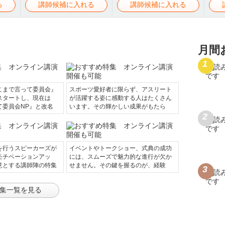
る
講師候補に入れる
講師候補に入れる
月間
こまで言って委員会』
スポーツ愛好者に限らず、アスリート
スタートし、現在は
が活躍する姿に感動する人はたくさん
て委員会NP』と改名
います。その輝かしい成果がもたら
を行うスピーカーズが
イベントやトークショー、式典の成功
モチベーションアッ
には、スムーズで魅力的な進行が欠か
意とする講師陣の特集
せません。その鍵を握るのが、経験
集一覧を見る