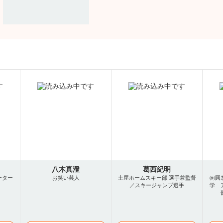
八木真澄
葛西紀明
ーター
お笑い芸人
土屋ホームスキー部 選手兼監督
㈱圓
／スキージャンプ選手
学 