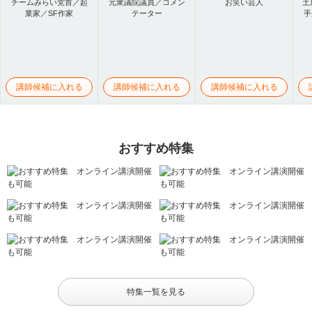
チームみらい党首／起
元衆議院議員／コメン
お笑い芸人
土
業家／SF作家
テーター
手
講師候補に入れる
講師候補に入れる
講師候補に入れる
おすすめ特集
特集一覧を見る