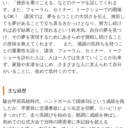
い」「挫折を乗りこえる」などのテーマを話してくれま
す。また、フォーラム、セミナー、トークショーでの開催
もOK！ 講演では、夢をもつことの大切さを伝え、挫折し
ても夢があることで立ち直るきかっけとなり、努力し続け
れば必ず結果として現れるという鈴木氏。自分の夢を見つ
け、その夢を実現するためにあきらめず挑戦し続けること
の意味を教えてくれます。 また、感謝の気持ちを持つこ
との重要性を語り、講演、フォーラム、セミナー、トーク
ショーを訪れた人は、人は一人では生きていくことが出来
ず、家族や友達をはじめ、さまざまな人に支えられて自分
がいることに、改めて気付くのです。
主な経歴
駿台甲府高校時代、ハンドボールで国体3位という成績を残
したが、卒業前に交通事故により右足を切断。リハビリが
きっかけで、走り高跳びを始める。順調に成績を伸ばし、
初めての公式大会で当時の障害者に本記録を超える