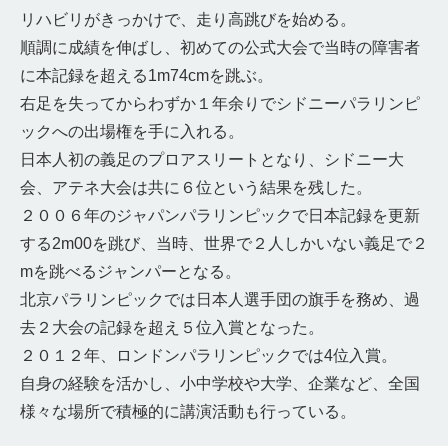
リハビリがきっかけで、走り高跳びを始める。
順調に成績を伸ばし、初めての公式大会で当時の障害者
に本記録を超える1m74cmを跳ぶ。
右足を失ってからわずか１年余りでシドニーパラリンピ
ックへの出場権を手に入れる。
日本人初の義足のプロアスリートとなり、シドニー大
会、アテネ大会は共に６位という結果を残した。
２００６年のジャパンパラリンピックで日本記録を更新
する2m00を跳び、当時、世界で２人しかいない義足で２
mを跳べるジャンパーとなる。
北京パラリンピックでは日本人選手団の旗手を務め、過
去２大会の記録を超え５位入賞となった。
２０１２年、ロンドンパラリンピックでは4位入賞。
自身の経験を活かし、小中学校や大学、企業など、全国
様々な場所で積極的に講演活動も行っている。