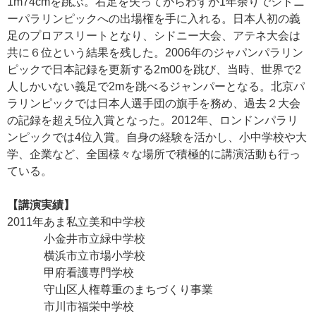
1m74cmを跳ぶ。右足を失ってからわずか1年余りでシドニ
ーパラリンピックへの出場権を手に入れる。日本人初の義
足のプロアスリートとなり、シドニー大会、アテネ大会は
共に６位という結果を残した。2006年のジャパンパラリン
ピックで日本記録を更新する2m00を跳び、当時、世界で2
人しかいない義足で2mを跳べるジャンパーとなる。北京パ
ラリンピックでは日本人選手団の旗手を務め、過去２大会
の記録を超え5位入賞となった。2012年、ロンドンパラリ
ンピックでは4位入賞。自身の経験を活かし、小中学校や大
学、企業など、全国様々な場所で積極的に講演活動も行っ
ている。
【講演実績】
2011年
あま私立美和中学校
小金井市立緑中学校
横浜市立市場小学校
甲府看護専門学校
守山区人権尊重のまちづくり事業
市川市福栄中学校