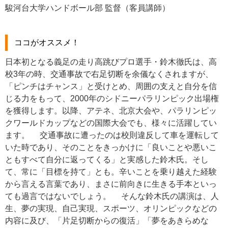
駿河台大学ハンドボール部 監督（客員講師）
ココがオススメ！
日本初となる義足の走り高跳びプロ選手・鈴木徹氏は、高
校3年の時、交通事故で右足切断を余儀なくされますが、
「ピンチはチャンス」と受けとめ、周囲の支えと自分を信
じる力をもって、2000年のシドニーパラリンピック出場権
を獲得します。以降、アテネ、北京大会や、パラリンピッ
クワールドカップなどの国際大会でも、様々に活躍してい
ます。 交通事故に遭ったのは校則違反して車を運転して
いた時であり、そのことをきっかけに「良いことや悪いこ
ともすべて自分に返ってくる」と実感した鈴木氏。そし
て、常に「目標を持て」とも。辛いことを乗り越えた経験
から言える言葉であり、まさに前向きに生きる手本といっ
ても過言ではないでしょう。 そんな鈴木氏の講演は、人
生、夢の実現、自己実現、スポーツ、オリンピックなどの
内容に及び、「片足切断からの復活」「夢をあきらめな