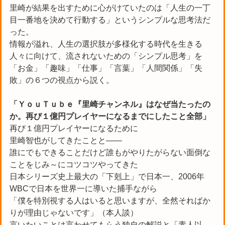
里崎が結果を出すために心がけていたのは「人生の一丁
目一番地を決めて行動する」というシンプルな思考法だ
った。
情報が溢れ、人生の選択肢が多様化する時代を生きる
人々に向けて、流されないための「シンプル思考」を
「お金」「趣味」「仕事」「言葉」「人間関係」「失
敗」の６つの視点から説く。
「ＹｏｕＴｕｂｅ『里崎チャンネル』はなぜ当たったの
か。再び１億円プレイヤーになるまでにしたこと全部」
再び１億円プレイヤーになるために
里崎智也がしてきたことと――
誰にでもできることだけど誰もがやりたがらない面倒な
ことをじみ～にコツコツやってきた
日本シリーズ史上最大の「下剋上」で日本一、2006年
WBCで日本を世界一に導いた捕手ながら
「僕を特別視する人はいると思いますが、全然そればか
りが理由じゃないです」（本人談）
言いたいことは言わせてもらう独自の解説と「素人以