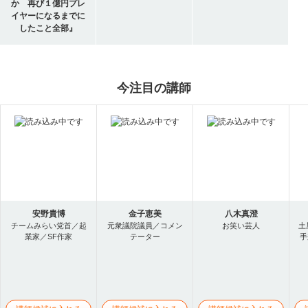
か 再び１億円プレ
イヤーになるまでに
したこと全部』
今注目の講師
安野貴博
金子恵美
八木真澄
チームみらい党首／起
元衆議院議員／コメン
お笑い芸人
土
業家／SF作家
テーター
手