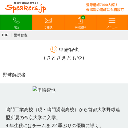
0
電話
ご相談
候補講師
メニュー
TOP
里崎智也
里崎智也
（さとざきともや）
野球解説者
鳴門工業高校（現・鳴門渦潮高校）から首都大学野球連
盟所属の帝京大学に入学。
4 年生秋にはチームを 22 季ぶりの優勝に導く。