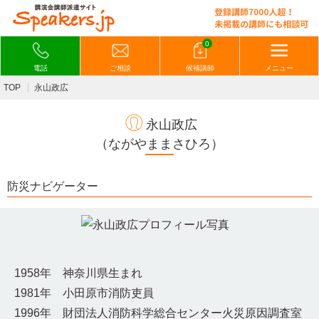
0
電話
ご相談
候補講師
メニュー
TOP
永山政広
永山政広
（ながやままさひろ）
防災ナビゲーター
1958年 神奈川県生まれ
1981年 小田原市消防吏員
1996年 財団法人消防科学総合センター火災原因調査室