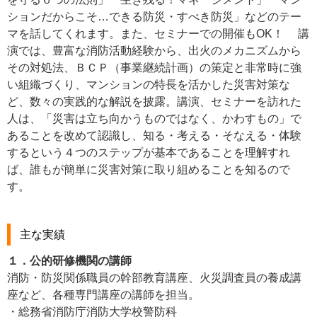
ションだからこそ…できる防災・すべき防災」などのテー
マを話してくれます。また、セミナーでの開催もOK！ 講
演では、豊富な消防活動経験から、出火のメカニズムから
その対処法、ＢＣＰ（事業継続計画）の策定と非常時に強
い組織づくり、マンションの特長を活かした災害対策な
ど、数々の実践的な解説を披露。講演、セミナーを訪れた
人は、「災害は立ち向かうものではなく、かわすもの」で
あることを改めて認識し、知る・考える・そなえる・体験
するという４つのステップが基本であることを理解すれ
ば、誰もが簡単に災害対策に取り組めることを知るので
す。
主な実績
１．公的研修機関の講師
消防・防災関係職員の幹部教育講座、火災調査員の養成講
座など、各種専門講座の講師を担当。
・総務省消防庁消防大学校警防科