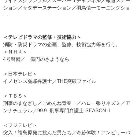
ワイドスクランブル／スーパーＪチャンネル／報道ステー
ション／サタデーステーション／羽鳥慎一モーニングショ
ー
＜テレビドラマの監修・技術協力＞
消防・防災ドラマの企画、監修、技術協力等を行う。
＜ＮＨＫ＞
4号警備／一億円のさようなら
＜日本テレビ＞
イノセンス冤罪弁護士／THE突破ファイル
＜ＴＢＳ＞
刑事のまなざし／ごめんね青春！／ハロー張りネズミ／ア
ンナチュラル／99.9 -刑事専門弁護士-SEASON II
＜フジテレビ＞
突入！福島原発に挑んだ男たち／奇跡体験！アンビリーバ