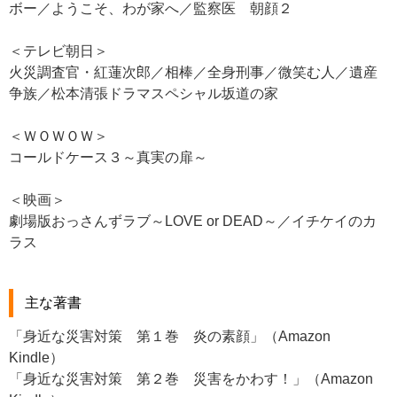
ボー／ようこそ、わが家へ／監察医 朝顔２
＜テレビ朝日＞
火災調査官・紅蓮次郎／相棒／全身刑事／微笑む人／遺産
争族／松本清張ドラマスペシャル坂道の家
＜ＷＯＷＯＷ＞
コールドケース３～真実の扉～
＜映画＞
劇場版おっさんずラブ～LOVE or DEAD～／イチケイのカ
ラス
主な著書
「身近な災害対策 第１巻 炎の素顔」（Amazon
Kindle）
「身近な災害対策 第２巻 災害をかわす！」（Amazon