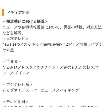
メディア出演
＜報道番組における解説＞
ニュースや各種情報番組において、災害の特性、対処方法
などを解説。
＜日本テレビ＞
news zero／スッキリ／news every／ZIP！／情報ライブミ
ヤネ屋
＜ＴＢＳ＞
ひるおび／Ｎスタ／あさチャン！／みのもんたの朝ズバ
ッ！／ゴゴスマ
＜フジテレビ系＞
とくダネ！／スーパーニュース／バイキング
＜テレビ朝日＞