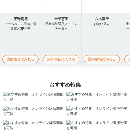
安野貴博
金子恵美
八木真澄
チームみらい党首／起
元衆議院議員／コメン
お笑い芸人
土
業家／SF作家
テーター
手
講師候補に入れる
講師候補に入れる
講師候補に入れる
おすすめ特集