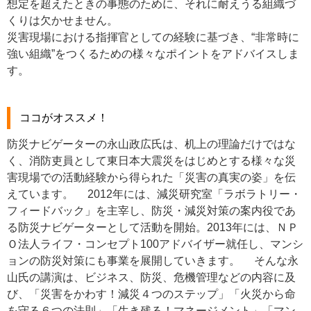
想定を超えたときの事態のために、それに耐えうる組織づ
くりは欠かせません。
災害現場における指揮官としての経験に基づき、“非常時に
強い組織”をつくるための様々なポイントをアドバイスしま
す。
ココがオススメ！
防災ナビゲーターの永山政広氏は、机上の理論だけではな
く、消防吏員として東日本大震災をはじめとする様々な災
害現場での活動経験から得られた「災害の真実の姿」を伝
えています。 2012年には、減災研究室「ラボラトリー・
フィードバック」を主宰し、防災・減災対策の案内役であ
る防災ナビゲーターとして活動を開始。2013年には、ＮＰ
Ｏ法人ライフ・コンセプト100アドバイザー就任し、マンシ
ョンの防災対策にも事業を展開していきます。 そんな永
山氏の講演は、ビジネス、防災、危機管理などの内容に及
び、「災害をかわす！減災４つのステップ」「火災から命
を守る６つの法則」「生き残る！マネージメント」「マン