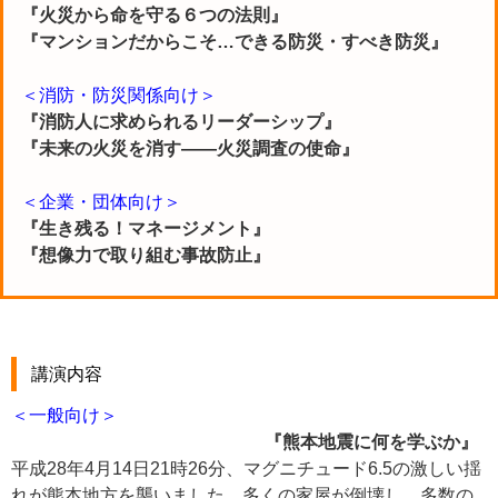
『火災から命を守る６つの法則』
『マンションだからこそ…できる防災・すべき防災』
＜消防・防災関係向け＞
『消防人に求められるリーダーシップ』
『未来の火災を消す――火災調査の使命』
＜企業・団体向け＞
『生き残る！マネージメント』
『想像力で取り組む事故防止』
講演内容
＜一般向け＞
『熊本地震に何を学ぶか』
平成28年4月14日21時26分、マグニチュード6.5の激しい揺
れが熊本地方を襲いました。多くの家屋が倒壊し、多数の