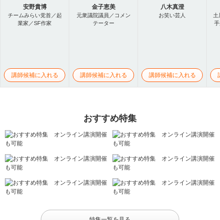
安野貴博
金子恵美
八木真澄
チームみらい党首／起
元衆議院議員／コメン
お笑い芸人
土
業家／SF作家
テーター
手
講師候補に入れる
講師候補に入れる
講師候補に入れる
おすすめ特集
特集一覧を見る