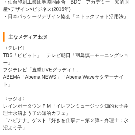
・仙台印刷工業団地協同組合 BDC アカデミー 知的財
産×デザイン×ビジネス(2016年)
・日本パッケージデザイン協会「ストックフォト活用法」
主なメディア出演
〈テレビ〉
TBS「ビビット」 テレビ朝日「羽鳥慎一モーニングショ
ー」
フジテレビ「直撃LIVEグッディ！」
ABEMA「Abema NEWS」「Abema Waveサタデーナイ
ト」
〈ラジオ〉
レインボータウンＦＭ「イレブンミュージック知的女子弁
理士永沼よう子の知的カフェ」
「ハピナナ」ゲスト「好きを仕事に～第２弾～弁理士：永
沼よう子」