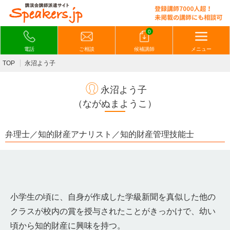
0
電話
ご相談
候補講師
メニュー
TOP
永沼よう子
永沼よう子
（ながぬまようこ）
弁理士／知的財産アナリスト／知的財産管理技能士
小学生の頃に、自身が作成した学級新聞を真似した他の
クラスが校内の賞を授与されたことがきっかけで、幼い
頃から知的財産に興味を持つ。