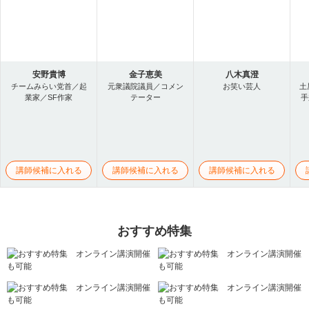
安野貴博
金子恵美
八木真澄
チームみらい党首／起
元衆議院議員／コメン
お笑い芸人
土
業家／SF作家
テーター
手
講師候補に入れる
講師候補に入れる
講師候補に入れる
おすすめ特集