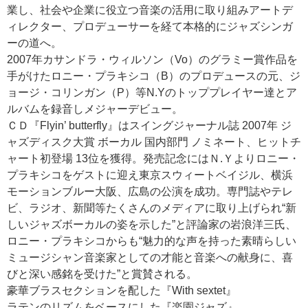
業し、社会や企業に役立つ音楽の活用に取り組みアートデ
ィレクター、プロデューサーを経て本格的にジャズシンガ
ーの道へ。
2007年カサンドラ・ウィルソン（Vo）のグラミー賞作品を
手がけたロニー・プラキシコ（B）のプロデュースの元、ジ
ョージ・コリンガン（P）等N.Yのトッププレイヤー達とア
ルバムを録音しメジャーデビュー。
ＣＤ『Flyin’ butterfly』はスイングジャーナル誌 2007年 ジ
ャズディスク大賞 ボーカル 国内部門 ノミネート、ヒットチ
ャート初登場 13位を獲得。発売記念にはＮ.Ｙよりロニー・
プラキシコをゲストに迎え東京スウィートベイジル、横浜
モーションブルー大阪、広島の公演を成功。専門誌やテレ
ビ、ラジオ、新聞等たくさんのメディアに取り上げられ“新
しいジャズボーカルの姿を示した”と評論家の岩浪洋三氏、
ロニー・プラキシコからも“魅力的な声を持った素晴らしい
ミュージシャン音楽家としての才能と音楽への献身に、喜
びと深い感銘を受けた”と賞賛される。
豪華ブラスセクションを配した『With sextet』
ラテンのリズムをベースにした『楽園ジャズ』