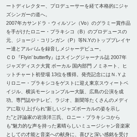
ートディレクター、プロデューサーを経て本格的にジャ
ズシンガーの道へ。
2007年カサンドラ・ウィルソン（Vo）のグラミー賞作品
を手がけたロニー・プラキシコ（B）のプロデュースの
元、ジョージ・コリンガン（P）等N.Yのトッププレイヤ
ー達とアルバムを録音しメジャーデビュー。
ＣＤ『Flyin’ butterfly』はスイングジャーナル誌 2007年
ジャズディスク大賞 ボーカル 国内部門 ノミネート、ヒ
ットチャート初登場 13位を獲得。発売記念にはＮ.Ｙよ
りロニー・プラキシコをゲストに迎え東京スウィートベ
イジル、横浜モーションブルー大阪、広島の公演を成
功。専門誌やテレビ、ラジオ、新聞等たくさんのメディ
アに取り上げられ“新しいジャズボーカルの姿を示し
た”と評論家の岩浪洋三氏、ロニー・プラキシコから
も“魅力的な声を持った素晴らしいミュージシャン音楽家
としての才能と音楽への献身に、喜びと深い感銘を受け