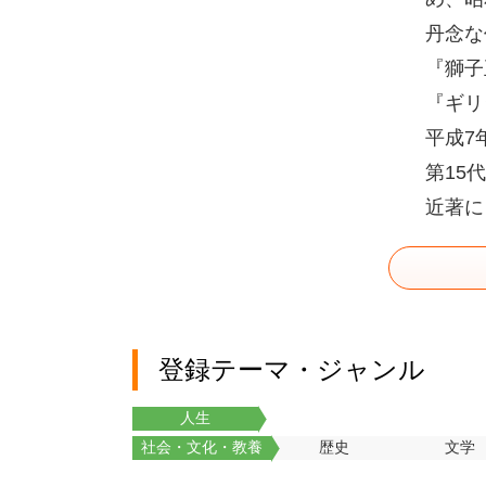
丹念な
『獅子
『ギリ
平成7
第15
近著に
登録テーマ・ジャンル
人生
社会・文化・教養
歴史
文学