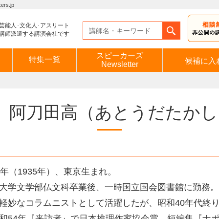
s.jp
芸能人･文化人･アスリート
講師派遣する講演会社です
スピーカーズ
特集一覧
候補に入
Newsletter
阿刀田高
（あとうだたかし
0年（1935年）、東京生まれ。
大学文学部仏文科卒業後、一時国立国会図書館に勤務。
軽妙なコラムニストとして活躍したが、昭和40年代終り
和54年『来訪者』で日本推理作家協会賞、短編集『ナ