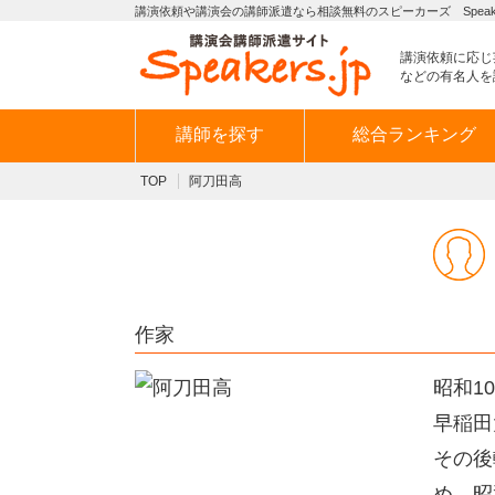
講演依頼や講演会の講師派遣なら相談無料のスピーカーズ Speaker
講演依頼に応じ
などの有名人を
講師を探す
総合ランキング
TOP
阿刀田高
作家
昭和1
早稲田
その後
め、昭