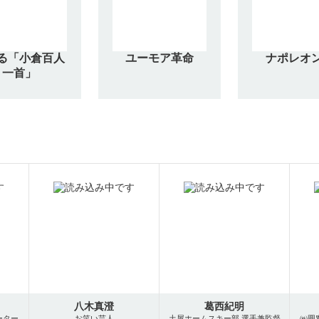
る「小倉百人
ユーモア革命
ナポレオ
一首」
八木真澄
葛西紀明
ーター
お笑い芸人
土屋ホームスキー部 選手兼監督
㈱圓