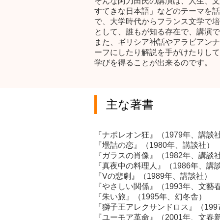
そんな阿刀田氏の講演は、人生、文
すてきな日本語」などのテーマを話
で、大学時代からフランス文学で培
として、誰もが知る存在で、講演で
また、ギリシア神話やアラビアンナ
ーフにしたり解説を手がけたりして
学びを得ることが出来るのです。
主な著書
『ナポレオン狂』（1979年、講談
『壜詰の恋』（1980年、講談社）
『ガラスの肖像』（1982年、講談
『真夜中の料理人』（1986年、講
『Vの悲劇』（1989年、講談社）
『やさしい関係』（1993年、文藝
『朱い旅』（1995年、幻冬舎）
『獅子王アレクサンドロス』（199
『ユーモア革命』（2001年、文春