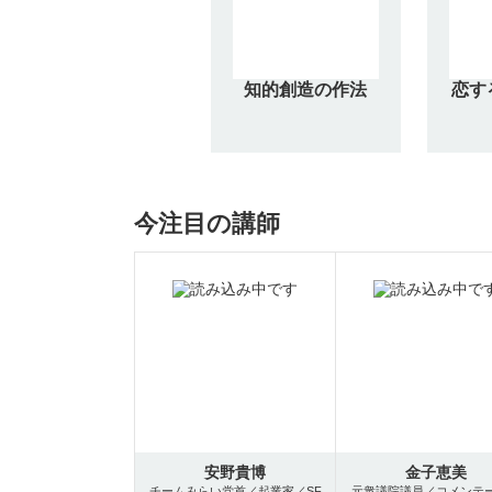
知的創造の作法
恋す
今注目の講師
安野貴博
金子恵美
チームみらい党首／起業家／SF
元衆議院議員／コメンテ