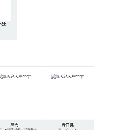
ン狂
澤円
野口健
窓 代表取締役／武蔵野大
アルピニスト