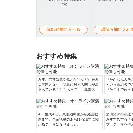
作家
講師候補に入れる
講師候補に入れ
おすすめ特集
近年、異常気象や風水災害などが身近
『たかじんのそ
な問題となり、気象に対する関心が高
という番組名で
まっていることもあって、「異常気
『そこまで言っ
AI・生成AIは、業務効率化から経営戦
講演講師の派遣
略まで、企業活動のあらゆる場面に関
おすすめする「
わるテーマになりました。 一
プ」テーマを得