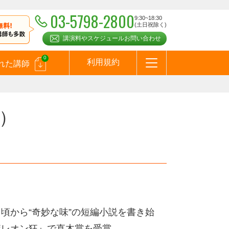
03-5798-2800
9:30~18:30
(土日祝除く)
講演料やスケジュールお問い合わせ
0
利用規約
れた講師
はじめての方へ
お問合わせ
テーマ一覧
よくある質問
お客様の声
お知らせ
講師登録のお申込みついて
メールマガジン
メルマガバックナンバー
スピーカーズブログ
）
頃から“奇妙な味”の短編小説を書き始
ポレオン狂』で直木賞を受賞。