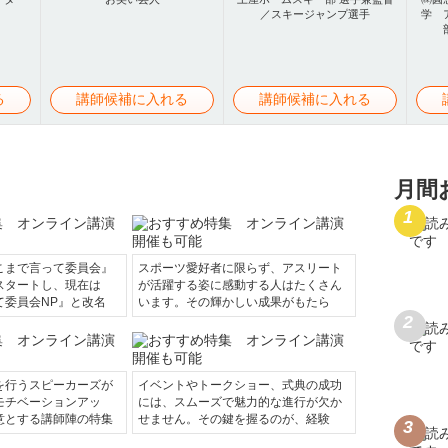
／スキージャンプ選手
学 
る
講師候補に入れる
講師候補に入れる
月間
こまで言って委員会』
スポーツ愛好者に限らず、アスリート
スタートし、現在は
が活躍する姿に感動する人はたくさん
て委員会NP』と改名
います。その輝かしい成果がもたら
を行うスピーカーズが
イベントやトークショー、式典の成功
モチベーションアッ
には、スムーズで魅力的な進行が欠か
意とする講師陣の特集
せません。その鍵を握るのが、経験