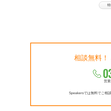
特
相談無料！
0
営業
Speakersでは無料でご