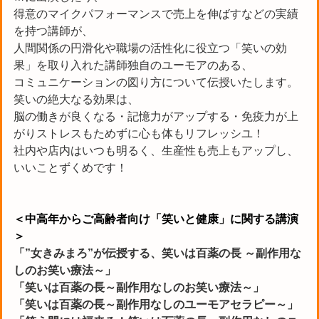
得意のマイクパフォーマンスで売上を伸ばすなどの実績
を持つ講師が、
人間関係の円滑化や職場の活性化に役立つ「笑いの効
果」を取り入れた講師独自のユーモアのある、
コミュニケーションの図り方について伝授いたします。
笑いの絶大なる効果は、
脳の働きが良くなる・記憶力がアップする・免疫力が上
がりストレスもためずに心も体もリフレッシユ！
社内や店内はいつも明るく、生産性も売上もアップし、
いいことずくめです！
＜中高年からご高齢者向け「笑いと健康」に関する講演
＞
「”女きみまろ”が伝授する、笑いは百薬の長 ～副作用な
しのお笑い療法～」
「笑いは百薬の長～副作用なしのお笑い療法～」
「笑いは百薬の長～副作用なしのユーモアセラピー～」