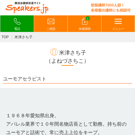
0
電話
ご相談
候補講師
メニュー
TOP
米津さち子
米津さち子
（よねづさちこ）
ユーモアセラピスト
１９６８年愛知県出身。
アパレル業界で１０年間名物店長として勤務。持ち前の
ユーモアと話術で、常に売上上位をキープ。