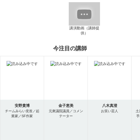
講演動画（講師提
供）
今注目の講師
安野貴博
金子恵美
八木真澄
チームみらい党首／起
元衆議院議員／コメン
お笑い芸人
土
業家／SF作家
テーター
手