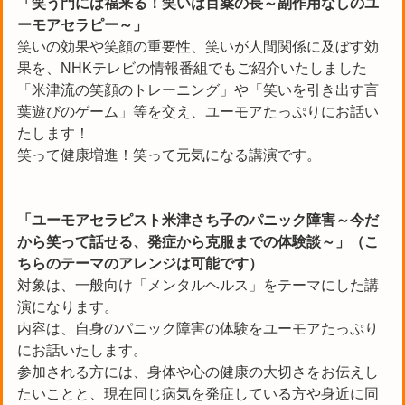
「笑う門には福来る！笑いは百薬の長～副作用なしのユ
ーモアセラピー～」
笑いの効果や笑顔の重要性、笑いが人間関係に及ぼす効
果を、NHKテレビの情報番組でもご紹介いたしました
「米津流の笑顔のトレーニング」や「笑いを引き出す言
葉遊びのゲーム」等を交え、ユーモアたっぷりにお話い
たします！
笑って健康増進！笑って元気になる講演です。
「ユーモアセラピスト米津さち子のパニック障害～今だ
から笑って話せる、発症から克服までの体験談～」
（こ
ちらのテーマのアレンジは可能です）
対象は、一般向け「メンタルヘルス」をテーマにした講
演になります。
内容は、自身のパニック障害の体験をユーモアたっぷり
にお話いたします。
参加される方には、身体や心の健康の大切さをお伝えし
たいことと、現在同じ病気を発症している方や身近に同