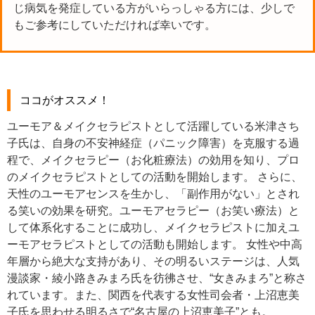
じ病気を発症している方がいらっしゃる方には、少しで
もご参考にしていただければ幸いです。
ココがオススメ！
ユーモア＆メイクセラピストとして活躍している米津さち
子氏は、自身の不安神経症（パニック障害）を克服する過
程で、メイクセラピー（お化粧療法）の効用を知り、プロ
のメイクセラピストとしての活動を開始します。 さらに、
天性のユーモアセンスを生かし、「副作用がない」とされ
る笑いの効果を研究。ユーモアセラピー（お笑い療法）と
して体系化することに成功し、メイクセラピストに加えユ
ーモアセラピストとしての活動も開始します。 女性や中高
年層から絶大な支持があり、その明るいステージは、人気
漫談家・綾小路きみまろ氏を彷彿させ、“女きみまろ”と称さ
れています。また、関西を代表する女性司会者・上沼恵美
子氏を思わせる明るさで“名古屋の上沼恵美子”とも。