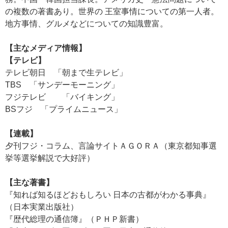
の複数の著書あり。世界の 王室事情についての第一人者。
地方事情、グルメなどについての知識豊富。
【主なメディア情報】
【テレビ】
テレビ朝日 「朝まで生テレビ」
TBS 「サンデーモーニング」
フジテレビ 「バイキング」
BSフジ 「プライムニュース」
【連載】
夕刊フジ・コラム、言論サイトＡＧＯＲＡ（東京都知事選
挙等選挙解説で大好評）
【主な著書】
『知れば知るほどおもしろい 日本の古都がわかる事典』
（日本実業出版社）
『歴代総理の通信簿』（ＰＨＰ新書）