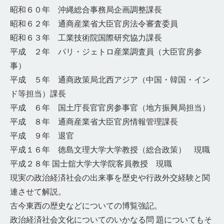
昭和６０年 沖縄総合事務局企画調整課長
昭和６２年 通商産業省大臣官房法令審査委員
昭和６３年 工業技術院国際研究協力課長
平成 ２年 パリ・ジェトロ産業調査員（大臣官房参
事）
平成 ５年 通商政策局北西アジア（中国・韓国・イン
ド等担当）課長
平成 ６年 国土庁長官官房参事官（地方振興局担当）
平成 ８年 通商産業省大臣官房情報管理課長
平成 ９年 退官
平成１６年 徳島文理大学大学教授（総合政策） 現職
平成２８年 国士舘大学大学院客員教授 現職
現実の政治経済社会の出来事を歴史や行政外交経験と関
連させて解説。
古今東西の歴史などについての博覧強記。
政治経済社会文化についてのいかなる問 題についてもそ