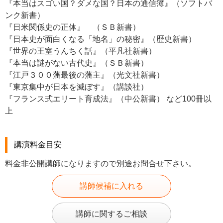
『本当はスゴい国？ダメな国？日本の通信簿』（ソフトバ
ンク新書）
『日米関係史の正体』 （ＳＢ新書）
『日本史が面白くなる「地名」の秘密』（歴史新書）
『世界の王室うんちく話』（平凡社新書）
『本当は謎がない古代史』（ＳＢ新書）
『江戸３００藩最後の藩主』（光文社新書）
『東京集中が日本を滅ぼす』（講談社）
『フランス式エリート育成法』（中公新書） など100冊以
上
講演料金目安
料金非公開講師になりますので別途お問合せ下さい。
講師候補に入れる
講師に関するご相談