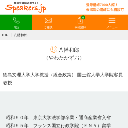
0
電話
ご相談
候補講師
メニュー
TOP
八幡和郎
八幡和郎
（やわたかずお）
徳島文理大学大学教授（総合政策） 国士舘大学大学院客員
教授
昭和５０年 東京大学法学部卒業・通商産業省入省
昭和５５年 フランス国立行政学院（ＥＮＡ）留学