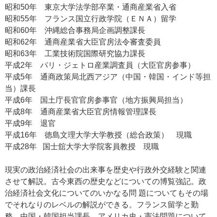
昭和50年 東京大学法学部卒業・通商産業省入省
昭和55年 フランス国立行政学院（ＥＮＡ）留学
昭和60年 沖縄総合事務局企画調整課長
昭和62年 通商産業省大臣官房法令審査委員
昭和63年 工業技術院国際研究協力課長
平成2年 パリ・ジェトロ産業調査員（大臣官房参事）
平成5年 通商政策局北西アジア（中国・韓国・インド等担
当）課長
平成6年 国土庁長官官房参事官（地方振興局担当）
平成8年 通商産業省大臣官房情報管理課長
平成9年 退官
平成16年 徳島文理大学大学教授（総合政策） 現職
平成28年 国士舘大学大学院客員教授 現職
現実の政治経済社会の出来事を歴史や行政外交経験と関連
させて解説。古今東西の歴史などについての博覧強記。政
治経済社会文化についてのいかなる問 題についてもその場
でそれなりのレベルの解説ができる。フランス留学と勤
務。中国・韓国担当課長。アメリカ史・憲法問題について