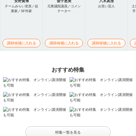
安野貴博
金子恵美
八木真澄
チームみらい党首／起
元衆議院議員／コメン
お笑い芸人
土
業家／SF作家
テーター
手
講師候補に入れる
講師候補に入れる
講師候補に入れる
おすすめ特集
特集一覧を見る