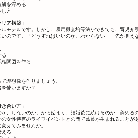
理解を深める
話し方
ャリア構築」
ールモデルです。しかし、雇用機会均等法ができても、育児介
ないのです。「どうすればいいのか、わからない」「先が見え
は
作る
係相関図を作る
ちで理想像を作りましょう。
略を使いますか？
付き合い方」
のか、しないのか、から始まり、結婚後に続けるのか、辞める
外の女性特有のライフイベントとの間で葛藤が生まれることが
に変えてみませんか。
考える