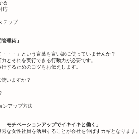
かる
対応
ステップ
間管理術」
？
て・・・」という言葉を言い訳に使っていませんか？
画力とそれを実行できる行動力が必要です。
実行するためのコツをお伝えします。
に使いますか？
？
ョンアップ方法
！ モチベーションアップでイキイキと働く」
優秀な女性社員を活用することが会社を伸ばすカギとなります