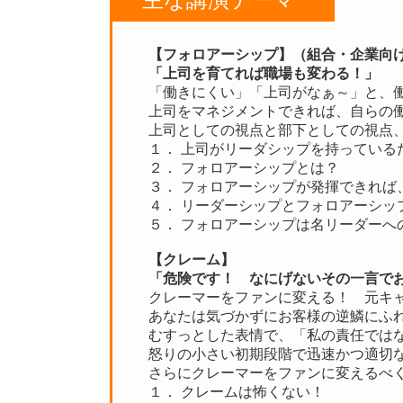
【
フォロアーシップ】（組合・企業向
「上司を育てれば職場も変わる！」
「働きにくい」「上司がなぁ～」と、
上司をマネジメントできれば、自らの
上司としての視点と部下としての視点
１． 上司がリーダシップを持っている
２． フォロアーシップとは？
３． フォロアーシップが発揮できれば
４． リーダーシップとフォロアーシッ
５． フォロアーシップは名リーダーへ
【クレーム】
「危険です！ なにげないその一言で
クレーマーをファンに変える！ 元キ
あなたは気づかずにお客様の逆鱗にふ
むすっとした表情で、「私の責任では
怒りの小さい初期段階で迅速かつ適切
さらにクレーマーをファンに変えるべ
１． クレームは怖くない！