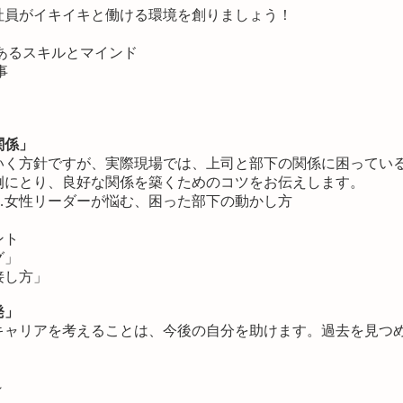
社員がイキイキと働ける環境を創りましょう！
あるスキルとマインド
事
関係」
いく方針ですが、実際現場では、上司と部下の関係に困ってい
例にとり、良好な関係を築くためのコツをお伝えします。
…女性リーダーが悩む、困った部下の動かし方
ント
グ」
接し方」
発」
キャリアを考えることは、今後の自分を助けます。過去を見つ
～