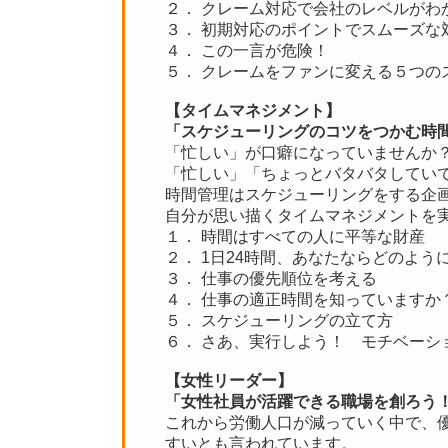
２． クレーム対応で会社のレベルがわ
３． 初期対応のポイントでスムーズな
４． この一言が危険！
５． クレームをファンに変える５つの
【タイムマネジメント】
「スケジューリングのコツをつかむ時
「忙しい」が口癖になっていませんか
「忙しい」「ちょっとバタバタしてい
時間管理はスケジューリングをする企
自分が思い描くタイムマネジメントを
１． 時間はすべての人に平等な財産
２． 1日24時間、あなたならどのよう
３． 仕事の優先順位を考える
４． 仕事の適正時間を知っていますか
５． スケジューリングの立て方
６． さあ、実行しよう！ モチベーシ
【女性リーダー】
「女性社員が活躍できる職場を創ろう
これから労働人口が減っていく中で、
すいとも言われています。