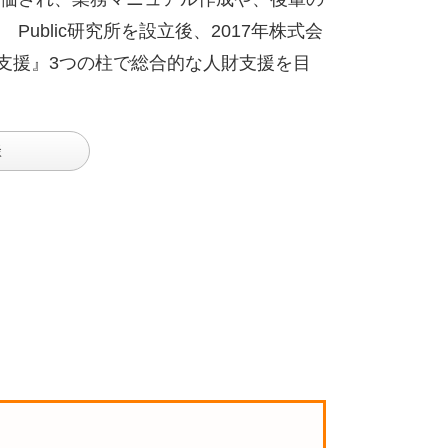
Public
研究所を設立後、
2017
年株式会
支援』
3
つの柱で総合的な人財支援を目
談