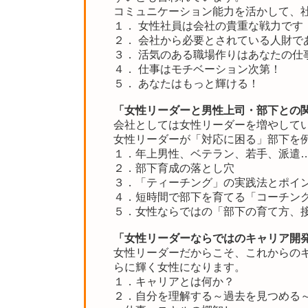
コミュニケーション能力を活かして、
１． 女性社員は会社の貴重な戦力です
２． 会社から必要とされている人財で
３． 活気のある職場作りはあなたの仕
４． 仕事はモチベーション次第！
５． あなたはもっと輝ける！
「女性リーダーと男性上司・部下との
会社としては女性リーダーを増やして
女性リーダーが「対応に困る」部下を
１．年上男性、ベテラン、若手、派遣
２．部下育成の落とし穴
３．「ティーチング」の実践法とポイ
４．短時間で部下を育てる「コーチン
５．女性ならではの「部下の育て方、
「女性リーダーならではのキャリア開
女性リーダーだからこそ、これからの
らに輝く女性になります。
１．キャリアとは何か？
２．自分を理解する～過去を見つめる