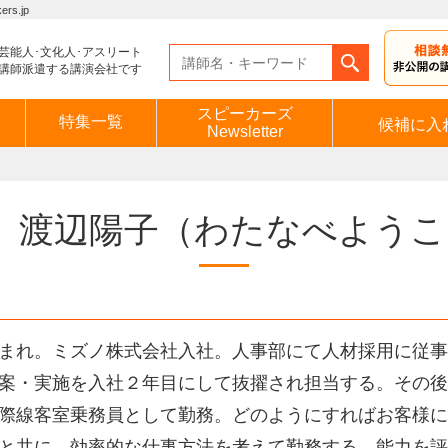
s.jp
芸能人･文化人･アスリート
講師派遣する講演会社です
スピーカーズ
特集一覧
候補に入
Newsletter
渡辺陽子
（わたなべようこ
まれ。ミズノ株式会社入社。人事部にて人材採用に従事
案・実施を入社２年目にして抜擢され担当する。その後
際線客室乗務員として勤務。どのようにすればお客様に
と共に、効率的な仕事方法を考えて勤務する。能力を評