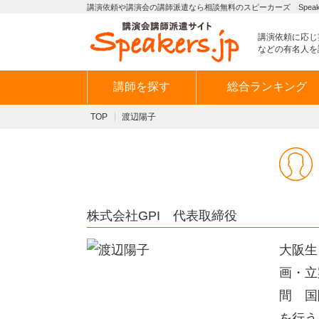
講演依頼や講演会の講師派遣なら相談無料のスピーカーズ Speaker
講演依頼に応じ
などの有名人を
講師を探す
総合ランキング
TOP
渡辺陽子
株式会社GPI 代表取締役
大阪生
画・立
間 国
を行う