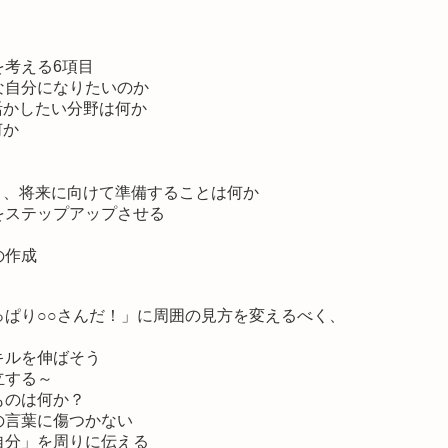
考える6項目
な自分になりたいのか
活かしたい分野は何か
何か
と、将来に向けて準備することは何か
をステップアップさせる
の作成
ぱり○○さんだ！」に周囲の見方を変えるべく、
キルを伸ばそう
立する～
ものは何か？
の言葉に傷つかない
自分」を周りに伝える