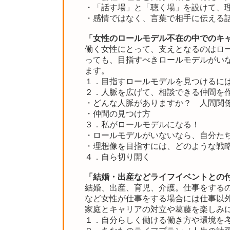
・「話す場」と「聴く場」を設けて、
・感情ではなく、言葉で相手に伝える
「女性のロールモデル不在の中でのキ
働く女性にとって、支えとなるのはロ
っても、目指すべきロールモデルがい
ます。
１．目指すロールモデルを見つけるに
２．人脈を広げて、相談できる仲間を
・どんな人脈がありますか？ 人間関
・仲間の見つけ方
３．私がロールモデルになる！
・ロールモデルがいないなら、自分た
・理想像を目指すには、どのような戦
４．自ら切り開く
「結婚・出産などライフイベントとの
結婚、出産、育児、介護。仕事をする
など女性が仕事をする場合には仕事以
家庭とキャリアの対立や葛藤を楽しみ
１．自分らしく働ける働き方や環境を