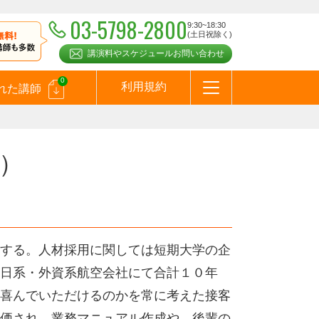
03-5798-2800
9:30~18:30
(土日祝除く)
講演料やスケジュールお問い合わせ
0
利用規約
れた講師
はじめての方へ
お問合わせ
テーマ一覧
よくある質問
お客様の声
お知らせ
講師登録のお申込みついて
メールマガジン
メルマガバックナンバー
スピーカーズブログ
）
する。人材採用に関しては短期大学の企
日系・外資系航空会社にて合計１０年
喜んでいただけるのかを常に考えた接客
価され、業務マニュアル作成や、後輩の