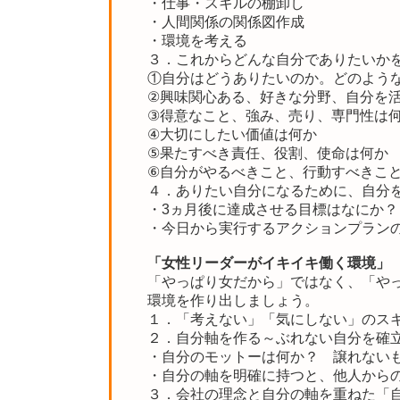
・仕事・スキルの棚卸し
・人間関係の関係図作成
・環境を考える
３．これからどんな自分でありたいかを
①自分はどうありたいのか。どのよう
②興味関心ある、好きな分野、自分を
③得意なこと、強み、売り、専門性は
④大切にしたい価値は何か
⑤果たすべき責任、役割、使命は何か
⑥自分がやるべきこと、行動すべきこ
４．ありたい自分になるために、自分
・3ヵ月後に達成させる目標はなにか？
・今日から実行するアクションプラン
「女性リーダーがイキイキ働く環境」
「やっぱり女だから」ではなく、「やっ
環境を作り出しましょう。
１．「考えない」「気にしない」のス
２．自分軸を作る～ぶれない自分を確
・自分のモットーは何か？ 譲れない
・自分の軸を明確に持つと、他人から
３．会社の理念と自分の軸を重ねた「