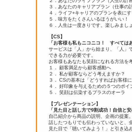
２．あなたのライフプラン（人生の計
３．あなたのキャリアプラン（仕事の
４．ライフ+キャリアのプランを表にす
５．味方をたくさんいるほうがいい！
６．人生は一度きりです。楽しみまし
【CS】
「お客様も私もニコニコ！ すべては
サービスは「人」から始まり、「人」
できる力が必要です。
お客様もあなたも笑顔になれる方法を
１． 顧客満足から顧客感動へ
２． 私が顧客ならどう考えますか？
３． CSの基本は「どうすればお客様
４． 好印象を与えるための５つのポイ
５． 笑顔は伝染するプラスのオーラ
【プレゼンテーション】
「見た目と話し方で9割成功！自信と
自己紹介から商品の説明、企画の提案
話したつもりでも伝わっていないと、
見た目で「聴いてみよう！」と引き込