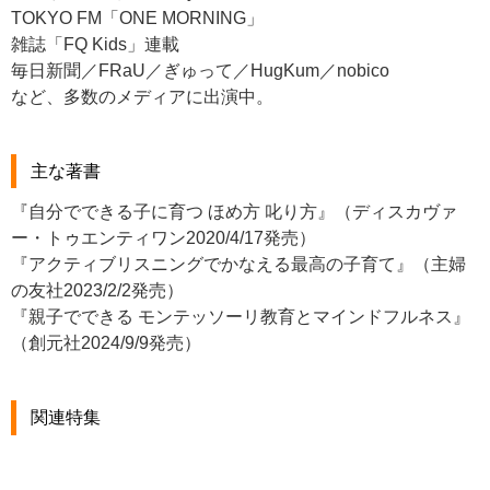
TOKYO FM「ONE MORNING」
雑誌「FQ Kids」連載
毎日新聞／FRaU／ぎゅって／HugKum／nobico
など、多数のメディアに出演中。
主な著書
『自分でできる子に育つ ほめ方 叱り方』（ディスカヴァ
ー・トゥエンティワン2020/4/17発売）
『アクティブリスニングでかなえる最高の子育て』（主婦
の友社2023/2/2発売）
『親子でできる モンテッソーリ教育とマインドフルネス』
（創元社2024/9/9発売）
関連特集