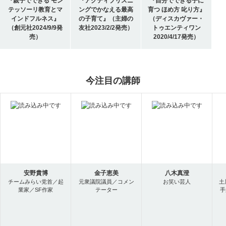
『親子でできる モン
『アクティブリスニ
『自分でできる子に
テッソーリ教育とマ
ングでかなえる最高
育つ ほめ方 叱り方』
インドフルネス』
の子育て』（主婦の
（ディスカヴァー・
（創元社2024/9/9発
友社2023/2/2発売）
トゥエンティワン
売）
2020/4/17発売）
今注目の講師
安野貴博
金子恵美
八木真澄
チームみらい党首／起
元衆議院議員／コメン
お笑い芸人
土
業家／SF作家
テーター
手