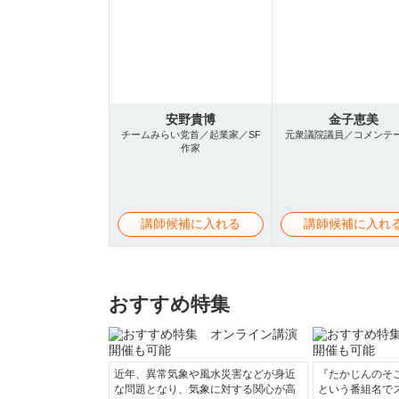
安野貴博
金子恵美
チームみらい党首／起業家／SF
元衆議院議員／コメンテ
作家
講師候補に入れる
講師候補に入れ
おすすめ特集
近年、異常気象や風水災害などが身近
『たかじんのそ
な問題となり、気象に対する関心が高
という番組名で