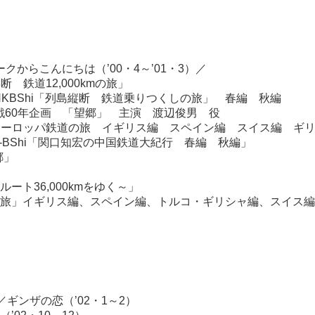
クからこんにちは（’00・4～’01・3）／
島縦断 鉄道12,000kmの旅」
1/3 NHKBShi「列島縦断 鉄道乗りつくしの旅」 春編 秋編
 終戦60年企画 「望郷」 主演 渡辺俊男 役
行くヨーロッパ鉄道の旅 イギリス編 スペイン編 スイス編 ギ
HK‐BShi「関口知宏の中国鉄道大紀行 春編 秋編」
郷」
ト36,000kmをゆく～」
旅」イギリス編、スペイン編、トルコ・ギリシャ編、スイス編
／ギンザの恋（’02・1～2）