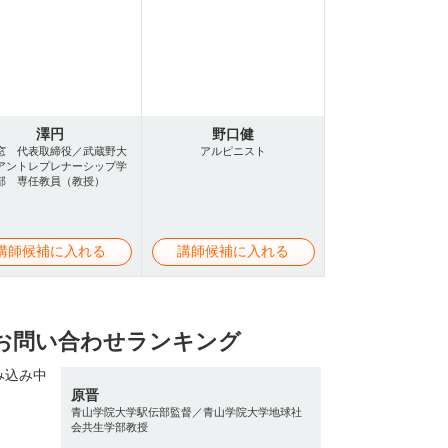
澤円
野口健
窓 代表取締役／武蔵野大
アルピニスト
アントレプレナーシップ学
部 専任教員（教授）
講師候補に入れる
講師候補に入れる
お問い合わせランキング
原晋
青山学院大学駅伝部監督／青山学院大学地球社
会共生学部教授