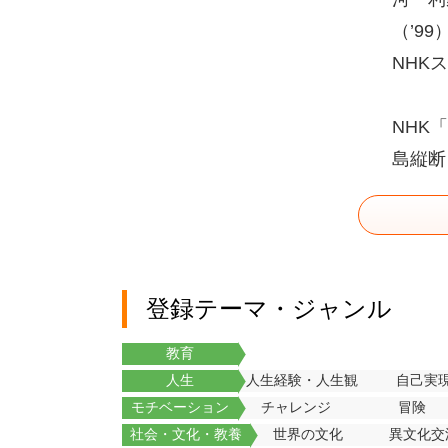
（’9
NHK
NHK
島縦断
登録テーマ・ジャンル
教育
人生
人生経験・人生観
自己実
モチベーション
チャレンジ
冒険
社会・文化・教養
世界の文化
異文化交