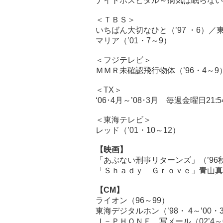
ナイトホスピタル～病気は眠らない（’
＜ＴＢＳ＞
いちばん大切なひと（’97 ・6）／
マリア（’01・7～9）
＜フジテレビ＞
ＭＭＲ未確認飛行物体（’96・4～9
＜TX＞
‘06･4月～’08･3月 毎週金曜日2
＜東海テレビ＞
レッド（’01・10～12）
【映画】
「あぶない刑事リターンズ」（’96
「Ｓｈａｄｙ Ｇｒｏｖｅ」青山真治
【CM】
ライオン（96～99）
東海デジタルホン（’98・ 4～’00・
Ｊ－ＰＨＯＮＥ 写メール（02’4～0