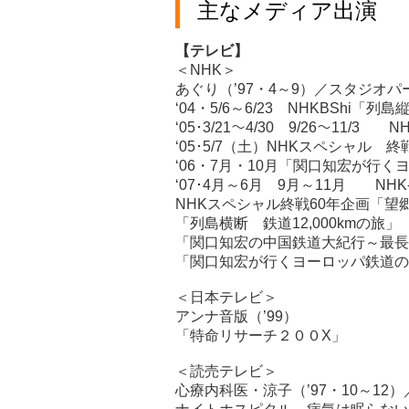
主なメディア出演
【テレビ】
＜NHK＞
あぐり（’97・4～9）／スタジオパー
‘04・5/6～6/23 NHKBShi「列
‘05･3/21～4/30 9/26～1
‘05･5/7（土）NHKスペシャル
‘06・7月・10月「関口知宏が
‘07･4月～6月 9月～11月 N
NHKスペシャル終戦60年企画「望
「列島横断 鉄道12,000kmの旅」
「関口知宏の中国鉄道大紀行～最長ルー
「関口知宏が行くヨーロッパ鉄道の
＜日本テレビ＞
アンナ音版（’99）
「特命リサーチ２００X」
＜読売テレビ＞
心療内科医・涼子（’97・10～12）