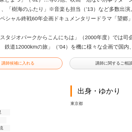
9）、「樹海のふたり」※音楽も担当（’13）など多数出演
スペシャル終戦60年企画ドキュメンタリードラマ「望郷」
「スタジオパークからこんにちは」（2000年度）では司会
 鉄道12000kmの旅」（’04）を機に様々な企画で国
講師候補に入れる
講師に関するご相
出身・ゆかり
東京都
現
流