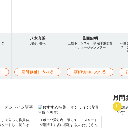
八木真澄
葛西紀明
ーター
お笑い芸人
土屋ホームスキー部 選手兼監督
㈱圓
／スキージャンプ選手
学 
る
講師候補に入れる
講師候補に入れる
月間
こまで言って委員会』
スポーツ愛好者に限らず、アスリート
スタートし、現在は
が活躍する姿に感動する人はたくさん