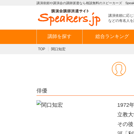
講演依頼や講演会の講師派遣なら相談無料のスピーカーズ Speaker
講演依頼に応じ
などの有名人を
講師を探す
総合ランキング
TOP
関口知宏
俳優
197
立教大
その後
河「利