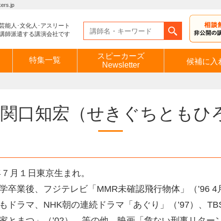
s.jp
芸能人･文化人･アスリート
講師派遣する講演会社です
スピーカーズ
特集一覧
候補に入
Newsletter
関口知宏
（せきぐちともひ
2年７月１日東京生まれ。
学卒業後、フジテレビ「MMR未確認飛行物体」（’96 
もドラマ、NHK朝の連続ドラマ「あぐり」（’97）、TB
家とまつ」（’02）…等の他、映画「危ない刑事リターンズ」