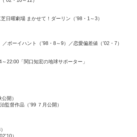
02・10～12）
東芝日曜劇場 まかせて！ダーリン（’98・1～3）
）／ボーイハント（’98・8～9）／恋愛偏差値（’02・7）
1:54～22:00「関口知宏の地球サポーター」
秋公開）
監督作品（’99 ７月公開）
3）
2’10）