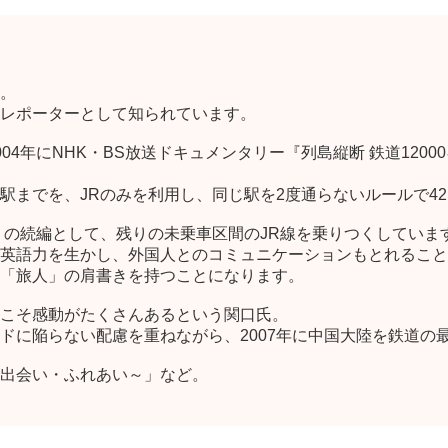
。
レポーターとして知られています。
4年にNHK・BS放送ドキュメンタリー『列島縦断 鉄道1200
駅までを、JRのみを利用し、同じ駅を2度通らないルールで4
―』の続編として、残りの未乗車区間のJR線を乗りつくしていま
英語力を生かし、外国人とのコミュニケーションもとれること
「旅人」の肩書きを持つことになります。
こそ感動がたくさんあるという関口氏。
ドに陥らない配慮を重ねながら、2007年に中国大陸を鉄道の
出会い・ふれあい～」など。