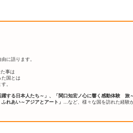
自由に語ります。
来た事は
った国とは
ます。
活躍する日本人たち～」、「関口知宏ノ心に響く感動体験 旅
・ふれあい～アジアとアート」
…など、様々な国を訪れた経験