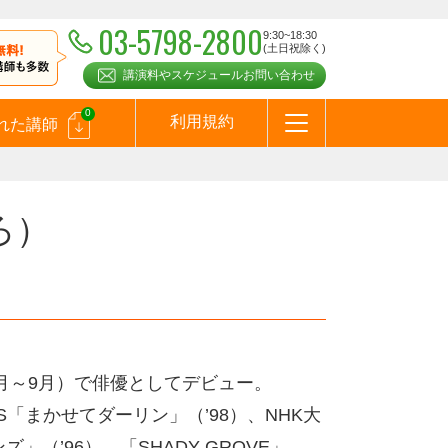
03-5798-2800
9:30~18:30
(土日祝除く)
講演料やスケジュールお問い合わせ
0
利用規約
れた講師
はじめての方へ
お問合わせ
テーマ一覧
よくある質問
お客様の声
お知らせ
講師登録のお申込みついて
メールマガジン
メルマガバックナンバー
スピーカーズブログ
ろ）
4月～9月）で俳優としてデビュー。
S「まかせてダーリン」（’98）、NHK大
（’96）、「SHADY GROVE」