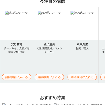
今注目の講師
安野貴博
金子恵美
八木真澄
チームみらい党首／起
元衆議院議員／コメン
お笑い芸人
土
業家／SF作家
テーター
手
講師候補に入れる
講師候補に入れる
講師候補に入れる
おすすめ特集