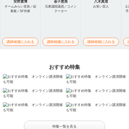
安野貴博
金子恵美
八木真澄
チームみらい党首／起
元衆議院議員／コメン
お笑い芸人
土
業家／SF作家
テーター
手
講師候補に入れる
講師候補に入れる
講師候補に入れる
おすすめ特集
特集一覧を見る