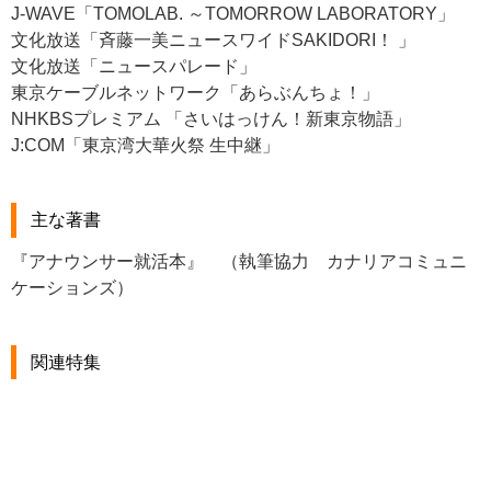
J-WAVE「TOMOLAB. ～TOMORROW LABORATORY」
文化放送「斉藤一美ニュースワイドSAKIDORI！ 」
文化放送「ニュースパレード」
東京ケーブルネットワーク「あらぶんちょ！」
NHKBSプレミアム 「さいはっけん！新東京物語」
J:COM「東京湾大華火祭 生中継」
主な著書
『アナウンサー就活本』 （執筆協力 カナリアコミュニ
ケーションズ）
関連特集