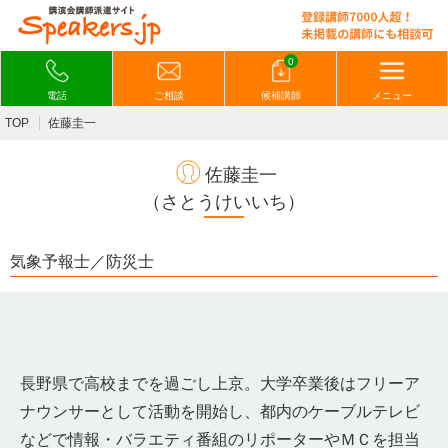
0
電話
ご相談
候補講師
メニュー
TOP
佐藤圭一
佐藤圭一
（さとうけいいち）
気象予報士／防災士
長野県で高校までを過ごし上京。大学卒業後はフリーア
ナウンサーとして活動を開始し、都内のケーブルテレビ
などで情報・バラエティ番組のリポーターやＭＣを担当