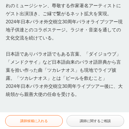
れのミュージシャン、尊敬する作家著名アーティストに
ゲスト出演頂き、ご縁で繋がるネット拡大を実現。
2024年日本パラオ外交樹立30周年パラオライブツアー現
地子供達とのコラボステージ。ラジオ・音楽を通しての
文化交流を続けている。
日本語でありパラオ語でもある言葉、「ダイジョウブ」
「メンドクサイ」など日本語由来のパラオ語辞典から言
葉を拾い作った曲「ツカレナオス」も現地でライブ披
露。「ツカレナオス」とは「ビールを飲むこと」
2024年日本パラオ外交樹立30周年ライブツアー後に、大
統領から親善大使の任命を受ける。
講師候補に入れる
講師に関するご相談