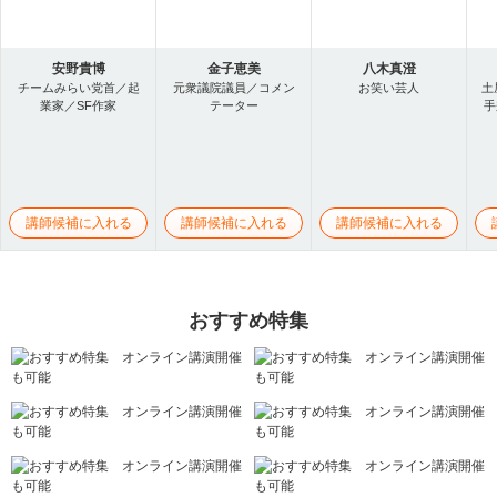
安野貴博
金子恵美
八木真澄
チームみらい党首／起
元衆議院議員／コメン
お笑い芸人
土
業家／SF作家
テーター
手
講師候補に入れる
講師候補に入れる
講師候補に入れる
おすすめ特集