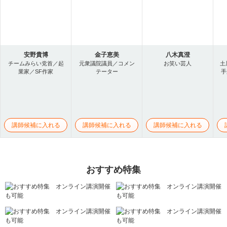
安野貴博
金子恵美
八木真澄
チームみらい党首／起
元衆議院議員／コメン
お笑い芸人
土
業家／SF作家
テーター
手
講師候補に入れる
講師候補に入れる
講師候補に入れる
おすすめ特集