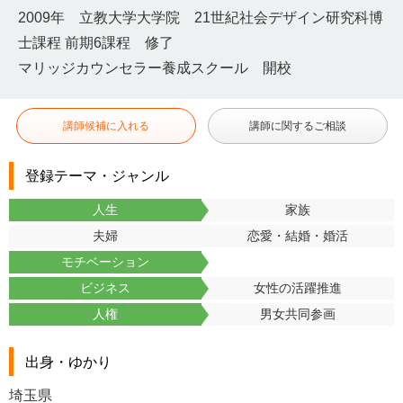
2009年 立教大学大学院 21世紀社会デザイン研究科博
士課程 前期6課程 修了
マリッジカウンセラー養成スクール 開校
講師候補に入れる
講師に関するご相談
登録テーマ・ジャンル
人生
家族
夫婦
恋愛・結婚・婚活
モチベーション
ビジネス
女性の活躍推進
人権
男女共同参画
出身・ゆかり
埼玉県