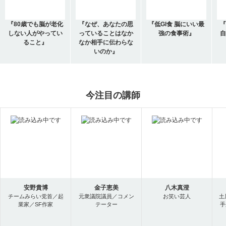
『80歳でも脳が老化
『なぜ、あなたの思
『低GI食 脳にいい最
しない人がやってい
っていることはなか
強の食事術』
自
ること』
なか相手に伝わらな
いのか』
今注目の講師
安野貴博
金子恵美
八木真澄
チームみらい党首／起
元衆議院議員／コメン
お笑い芸人
土
業家／SF作家
テーター
手