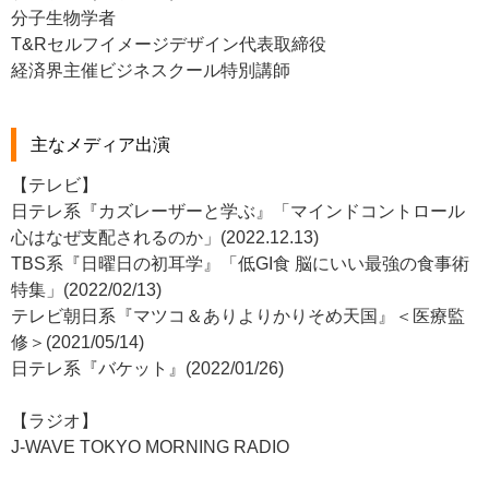
分子生物学者
T&Rセルフイメージデザイン代表取締役
経済界主催ビジネスクール特別講師
主なメディア出演
【テレビ】
日テレ系『カズレーザーと学ぶ』「マインドコントロール
心はなぜ支配されるのか」(2022.12.13)
TBS系『日曜日の初耳学』「低GI食 脳にいい最強の食事術
特集」(2022/02/13)
テレビ朝日系『マツコ＆ありよりかりそめ天国』＜医療監
修＞(2021/05/14)
日テレ系『バケット』(2022/01/26)
【ラジオ】
J-WAVE TOKYO MORNING RADIO