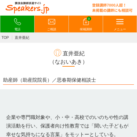
0
電話
ご相談
候補講師
メニュー
TOP
直井亜紀
直井亜紀
（なおいあき）
助産師（助産院院長）／思春期保健相談士
企業や専門職対象や、小・中・高校でのいのちや性の講
演活動を行い、保護者向け性教育では「聞いた子どもが
幸せな気持ちになる言葉」をモットーとしている。