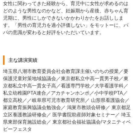
女性に関わってきた経験から、育児中に女性が求めるのは
どのような男性なのかなど、妊娠期から産後、赤ちゃん育
児期に、男性にしかできないかかわりかたをお話ししま
す。「男性の育児力を過小評価しない」をモットーに、パ
パの意識が変わると好評をいただいています。
主な講演実績
埼玉県八潮市教育委員会社会教育課主催いのちの授業／要
保護児童対策地域協議会／東京都私立中高一貫男子校／東
京都私立中高一貫女子高／看護専門学校／大学看護学科／
私立幼稚園PTA連合／アカチャンホンポ／小中学校PTA／
都立高校／／岐阜県可児市教育研究所／ 山形県看護協会／
家庭教育振興協議会勉強会／ 鴻巣市教頭会研修／ 東京都足
立区養護教諭研修会／ 医学書院助産師対象セミナー／ 埼玉
県東部保育施設総会／ 東京都社会福祉協議会/マタニティベ
ビーフェスタ