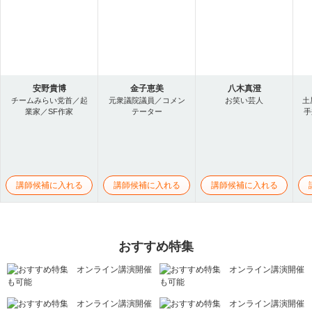
安野貴博
金子恵美
八木真澄
チームみらい党首／起
元衆議院議員／コメン
お笑い芸人
土
業家／SF作家
テーター
手
講師候補に入れる
講師候補に入れる
講師候補に入れる
おすすめ特集