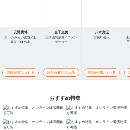
安野貴博
金子恵美
八木真澄
チームみらい党首／起
元衆議院議員／コメン
お笑い芸人
土
業家／SF作家
テーター
手
講師候補に入れる
講師候補に入れる
講師候補に入れる
おすすめ特集