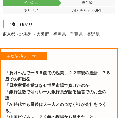
ビジネス
経営論
キャリア
AI・チャットGPT
出身・ゆかり
東京都・北海道・大阪府・福岡県・千葉県・長野県
主な講演テーマ
「負けへんでー５６歳での起業、２２年後の挫折、７８
歳での再出発」
「日本家電企業はなぜ世界市場で負けたのか」
「銀行は敵ではないー元銀行員が語る経営でのお金の
話」
「AI時代でも最後は人ー人とのつながりが会社をつく
る」
「中国ビジネス ２２年の現場から見えたこと」