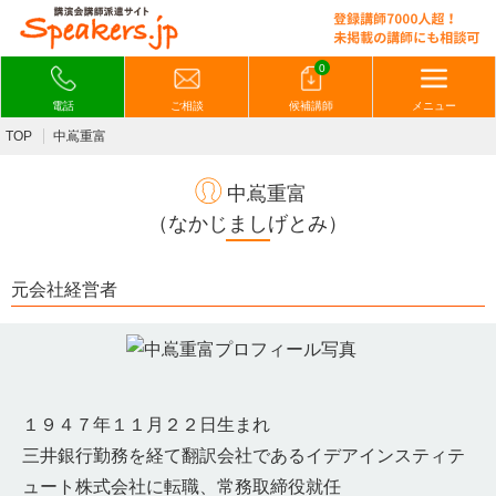
0
電話
ご相談
候補講師
メニュー
TOP
中嶌重富
中嶌重富
（なかじましげとみ）
元会社経営者
１９４７年１１月２２日生まれ
三井銀行勤務を経て翻訳会社であるイデアインスティテ
ュート株式会社に転職、常務取締役就任