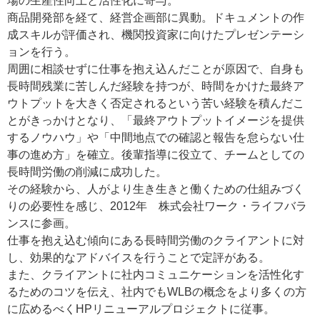
場の生産性向上と活性化に寄与。
商品開発部を経て、経営企画部に異動。ドキュメントの作
成スキルが評価され、機関投資家に向けたプレゼンテーシ
ョンを行う。
周囲に相談せずに仕事を抱え込んだことが原因で、自身も
長時間残業に苦しんだ経験を持つが、時間をかけた最終ア
ウトプットを大きく否定されるという苦い経験を積んだこ
とがきっかけとなり、「最終アウトプットイメージを提供
するノウハウ」や「中間地点での確認と報告を怠らない仕
事の進め方」を確立。後輩指導に役立て、チームとしての
長時間労働の削減に成功した。
その経験から、人がより生き生きと働くための仕組みづく
りの必要性を感じ、2012年 株式会社ワーク・ライフバラ
ンスに参画。
仕事を抱え込む傾向にある長時間労働のクライアントに対
し、効果的なアドバイスを行うことで定評がある。
また、クライアントに社内コミュニケーションを活性化す
るためのコツを伝え、社内でもWLBの概念をより多くの方
に広めるべくHPリニューアルプロジェクトに従事。