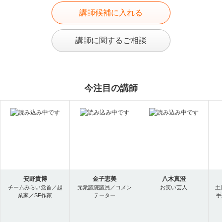
講師候補に入れる
講師に関するご相談
今注目の講師
安野貴博
金子恵美
八木真澄
チームみらい党首／起
元衆議院議員／コメン
お笑い芸人
土
業家／SF作家
テーター
手