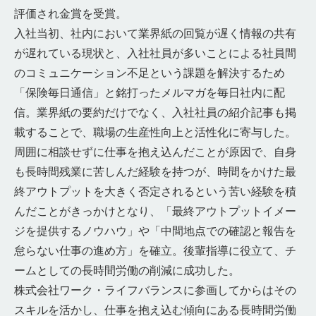
評価され金賞を受賞。
入社当初、社内において業界紙の回覧が遅く情報の共有
が遅れている現状と、入社社員が多いことによる社員間
のコミュニケーション不足という課題を解決するため
「保険毎日通信」と銘打ったメルマガを毎日社内に配
信。業界紙の要約だけでなく、入社社員の紹介記事も掲
載することで、職場の生産性向上と活性化に寄与した。
周囲に相談せずに仕事を抱え込んだことが原因で、自身
も長時間残業に苦しんだ経験を持つが、時間をかけた最
終アウトプットを大きく否定されるという苦い経験を積
んだことがきっかけとなり、「最終アウトプットイメー
ジを提供するノウハウ」や「中間地点での確認と報告を
怠らない仕事の進め方」を確立。後輩指導に役立て、チ
ームとしての長時間労働の削減に成功した。
株式会社ワーク・ライフバランスに参画してからはその
スキルを活かし、仕事を抱え込む傾向にある長時間労働