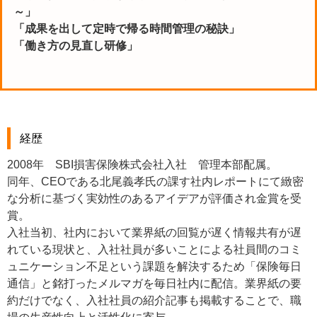
～」
「成果を出して定時で帰る時間管理の秘訣」
「働き方の見直し研修」
経歴
2008年 SBI損害保険株式会社入社 管理本部配属。
同年、CEOである北尾義孝氏の課す社内レポートにて緻密
な分析に基づく実効性のあるアイデアが評価され金賞を受
賞。
入社当初、社内において業界紙の回覧が遅く情報共有が遅
れている現状と、入社社員が多いことによる社員間のコミ
ュニケーション不足という課題を解決するため「保険毎日
通信」と銘打ったメルマガを毎日社内に配信。業界紙の要
約だけでなく、入社社員の紹介記事も掲載することで、職