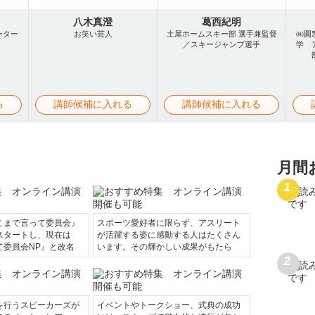
八木真澄
葛西紀明
ーター
お笑い芸人
土屋ホームスキー部 選手兼監督
㈱圓
／スキージャンプ選手
学 
る
講師候補に入れる
講師候補に入れる
月間
こまで言って委員会』
スポーツ愛好者に限らず、アスリート
スタートし、現在は
が活躍する姿に感動する人はたくさん
て委員会NP』と改名
います。その輝かしい成果がもたら
を行うスピーカーズが
イベントやトークショー、式典の成功