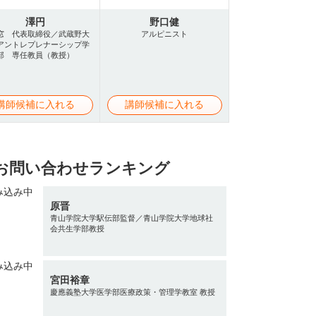
澤円
野口健
窓 代表取締役／武蔵野大
アルピニスト
アントレプレナーシップ学
部 専任教員（教授）
講師候補に入れる
講師候補に入れる
お問い合わせランキング
原晋
青山学院大学駅伝部監督／青山学院大学地球社
会共生学部教授
宮田裕章
慶應義塾大学医学部医療政策・管理学教室 教授