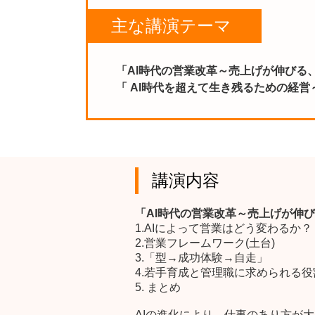
主な講演テーマ
「AI時代の営業改革～売上げが伸びる
「 AI時代を超えて生き残るための経
講演内容
「AI時代の営業改革～売上げが伸
1.AIによって営業はどう変わるか？
2.営業フレームワーク(土台)
3.「型→成功体験→自走」
4.若手育成と管理職に求められる役
5. まとめ
AIの進化により、仕事のあり方が