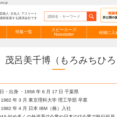
s.jp
芸能人･文化人･アスリート
講師派遣する講演会社です
スピーカーズ
特集一覧
候補に入
Newsletter
茂呂美千博
（もろみちひろ
・出身 ・1958 年 6 月 17 日 千葉県
1982 年 3 月 東京理科大学 理工学部 卒業
1982 年 4 月 日本 IBM（株）入社
BMを始め多くの外資系IT企業や日本のIT企業で執行役