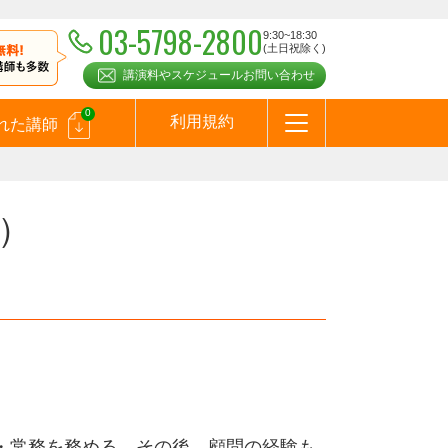
03-5798-2800
9:30~18:30
(土日祝除く)
講演料やスケジュールお問い合わせ
0
利用規約
れた講師
はじめての方へ
お問合わせ
テーマ一覧
よくある質問
お客様の声
お知らせ
講師登録のお申込みついて
メールマガジン
メルマガバックナンバー
スピーカーズブログ
）
員・常務を務める。その後、顧問の経験も