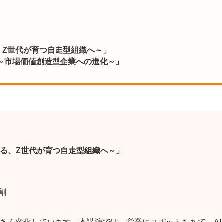
、Z世代が育つ自走型組織へ～」
営～市場価値創造型企業への進化～」
びる、Z世代が育つ自走型組織へ～」
割
大きく変化しています。本講演では、営業にスポットをあて、A