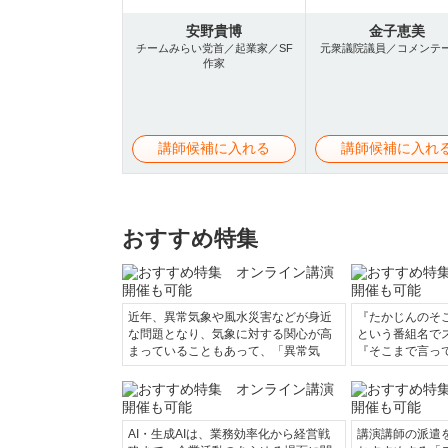
安野貴博
金子恵美
チームみらい党首／起業家／SF
元衆議院議員／コメンテ
作家
講師候補に入れる
講師候補に入れ
おすすめ特集
近年、異常気象や風水災害などが身近
『たかじんのそ
な問題となり、気象に対する関心が高
という番組名で
まっていることもあって、「異常気
『そこまで言っ
AI・生成AIは、業務効率化から経営戦
講演講師の派遣