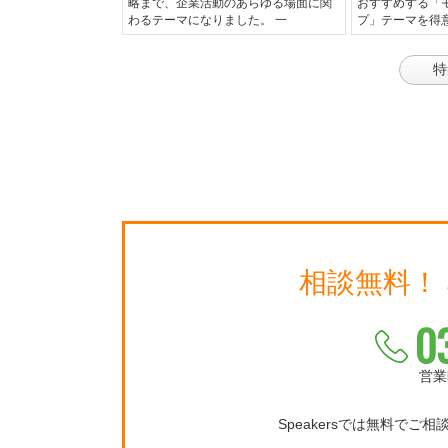
略まで、企業活動のあらゆる場面に関
おすすめする「
わるテーマになりました。 一
プ」テーマを得
特
相談無料！
0
営業
Speakersでは無料でご