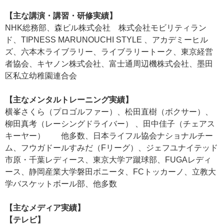
【主な講演・講習・研修実績】
NHK総務部、森ビル株式会社 株式会社モビリティラン
ド、TIPNESS MARUNOUCHI STYLE 、アカデミーヒル
ズ、六本木ライブラリー、ライブラリートーク、東京経営
者協会、キヤノン株式会社、富士通周辺機株式会社、墨田
区私立幼稚園連合会
【主なメンタルトレーニング実績】
横峯さくら（プロゴルファー）、松田直樹（ボクサー）、
柳田真考（レーシングドライバー） 、田中佳子（チェアス
キーヤー） 他多数、日本ライフル協会ナショナルチー
ム、フウガドールすみだ（Fリーグ）、ジェフユナイテッド
市原・千葉レディース、東京大学ア蹴球部、FUGAレディ
ース、静岡産業大学磐田ボニータ、FCトッカーノ、立教大
学バスケットボール部、他多数
【主なメディア実績】
【テレビ】