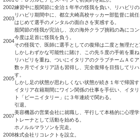
2002
練習中に股関節に全治１年半の怪我を負い、リハビリの
リハビリ期間中に、都立大崎高校サッカー部監督に就任
2003
はじめて選手のメンタルの面白さを実感する。
股関節の怪我が完治し、次の海外クラブ挑戦の為にコン
今度は足首に怪我を負う。
2004
その怪我で、医師に選手としての復帰は二度と無理だと
しかしわずかな可能性に賭け、この先５度の手術を重ね
リハビリを重ね、ついにイタリアのクラブチームＡＣア
数ヶ月でイタリア語も習得し、完全復帰を目指してリハ
す。
2005
しかし足の状態が思わしくない状態が続き１年で帰国す
イタリア在籍期間にワイン関係の仕事を手伝い、イタリ
ト「ビーニイタリー」に３年連続で関わる。
引退。
美容機器の営業会社に就職し、平行して本格的に心理学
2007
トレーナとして活動を始める。
ホノルルマラソンを完走。
2008
株式会社リコレクトを設立。