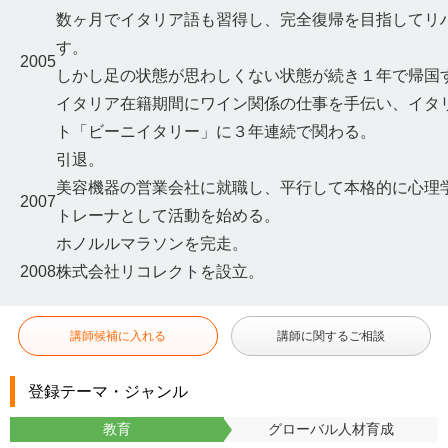
数ヶ月でイタリア語も習得し、完全復帰を目指してリ
す。
2005
しかし足の状態が思わしくない状態が続き１年で帰国
イタリア在籍期間にワイン関係の仕事を手伝い、イタ
ト「ビーニイタリー」に３年連続で関わる。
引退。
美容機器の営業会社に就職し、平行して本格的に心理
2007
トレーナとして活動を始める。
ホノルルマラソンを完走。
2008
株式会社リコレクトを設立。
講師候補に入れる
講師に関するご相談
登録テーマ・ジャンル
教育
グローバル人材育成