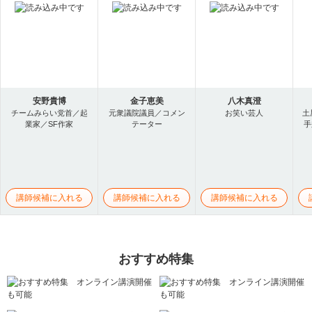
安野貴博
金子恵美
八木真澄
チームみらい党首／起
元衆議院議員／コメン
お笑い芸人
土
業家／SF作家
テーター
手
講師候補に入れる
講師候補に入れる
講師候補に入れる
おすすめ特集