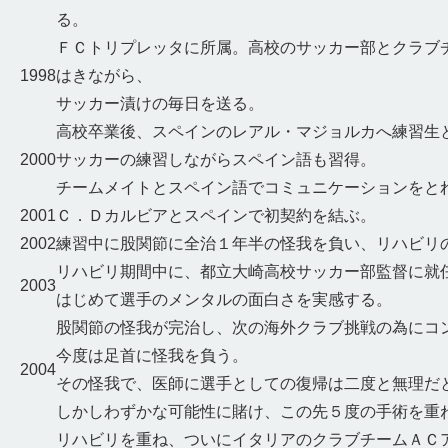
る。
ＦＣトリプレッタに所属。高校のサッカー部とクラブ
1998
はきながら、
サッカー漬けの毎日を送る。
高校卒業後、スペインのレアル・マジョルカへ練習生
2000
サッカーの練習しながらスペイン語も習得。
チームメイトとスペイン語でコミュニケーションをと
2001
Ｃ．Ｄカルビアとスペインで初契約を結ぶ。
2002
練習中に股関節に全治１年半の怪我を負い、リハビリ
リハビリ期間中に、都立大崎高校サッカー部監督に就
2003
はじめて選手のメンタルの面白さを実感する。
股関節の怪我が完治し、次の海外クラブ挑戦の為にコ
今度は足首に怪我を負う。
2004
その怪我で、医師に選手としての復帰は二度と無理だ
しかしわずかな可能性に賭け、この先５度の手術を重
リハビリを重ね、ついにイタリアのクラブチームＡＣ