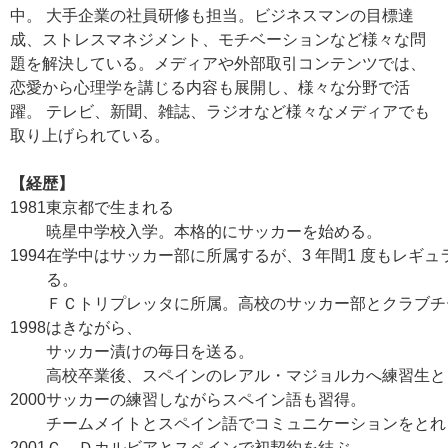
中。 大手企業の社員研修も担当。ビジネスマンの目標達
成、ストレスマネジメント、モチベーションなど様々な問
題を解決している。メディアや外部取引コンテンツでは、
恋愛から心理学を講じる内容も展開し、様々な分野で活
躍。 テレビ、新聞、雑誌、ラジオなど様々なメディアでも
取り上げられている。
【経歴】
1981
東京都で生まれる
暁星中学校入学。本格的にサッカーを始める。
1994
在学中はサッカー部に所属するが、3 年間1 度もレギ
る。
ＦＣトリプレッタに所属。高校のサッカー部とクラブチ
1998
はきながら、
サッカー漬けの毎日を送る。
高校卒業後、スペインのレアル・マジョルカへ練習生と
2000
サッカーの練習しながらスペイン語も習得。
チームメイトとスペイン語でコミュニケーションをとれ
2001
Ｃ．Ｄカルビアとスペインで初契約を結ぶ。