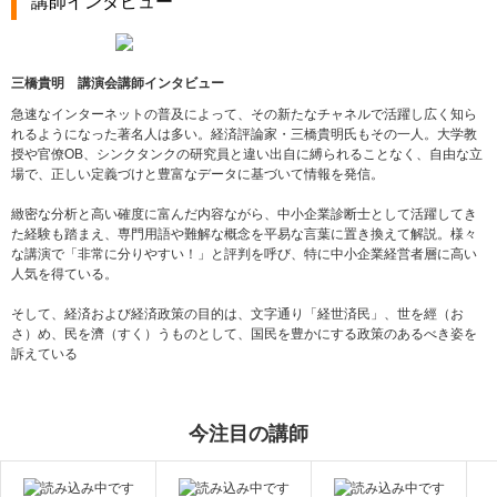
講師インタビュー
三橋貴明 講演会講師インタビュー
急速なインターネットの普及によって、その新たなチャネルで活躍し広く知ら
れるようになった著名人は多い。経済評論家・三橋貴明氏もその一人。大学教
授や官僚OB、シンクタンクの研究員と違い出自に縛られることなく、自由な立
場で、正しい定義づけと豊富なデータに基づいて情報を発信。
緻密な分析と高い確度に富んだ内容ながら、中小企業診断士として活躍してき
た経験も踏まえ、専門用語や難解な概念を平易な言葉に置き換えて解説。様々
な講演で「非常に分りやすい！」と評判を呼び、特に中小企業経営者層に高い
人気を得ている。
そして、経済および経済政策の目的は、文字通り「経世済民」、世を經（お
さ）め、民を濟（すく）うものとして、国民を豊かにする政策のあるべき姿を
訴えている
今注目の講師