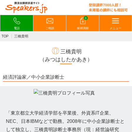
0
電話
ご相談
候補講師
メニュー
TOP
三橋貴明
三橋貴明
（みつはしたかあき）
経済評論家／中小企業診断士
「東京都立大学経済学部を卒業後、外資系IT企業、
NEC、日本IBMなどで勤務。2008年に中小企業診断士と
して独立し、三橋貴明診断士事務所（現：経世論研究