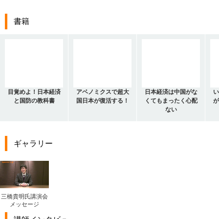
書籍
目覚めよ！日本経済
アベノミクスで超大
日本経済は中国がな
い
と国防の教科書
国日本が復活する！
くてもまったく心配
が
ない
ギャラリー
三橋貴明氏講演会
メッセージ