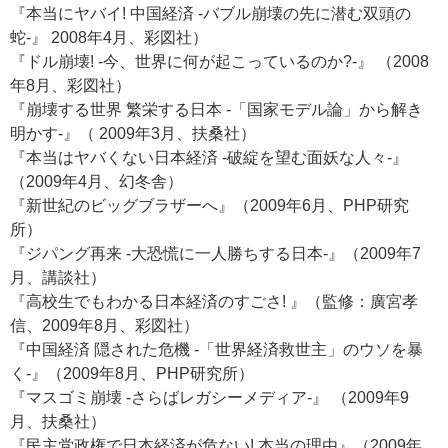
『本当にヤバイ! 中国経済 -バブル崩壊の先に潜む双頭の
蛇-』 2008年4月、彩図社）
『ドル崩壊! -今、世界に何が起こっているのか?-』 （2008
年8月、彩図社）
『崩壊する世界 繁栄する日本 -「国家モデル論」から解き
明かす-』（ 2009年3月、扶桑社）
『本当はヤバくない日本経済 -破綻を望む面妖な人々-』
（2009年4月、幻冬舎）
『新世紀のビッグブラザーへ』（2009年6月、PHP研究
所）
『ジパング再来 -大恐慌に一人勝ちする日本-』（2009年7
月、講談社）
『高校生でもわかる日本経済のすごさ! 』（監修：廣宮孝
信、2009年8月、彩図社）
『中国経済 隠された危機 -「世界経済救世主」のウソを暴
く-』（2009年8月、PHP研究所）
『マスゴミ崩壊 -さらばレガシーメディア-』 （2009年9
月、扶桑社）
『民主党政権で日本経済が危ない! 本当の理由』（2009年