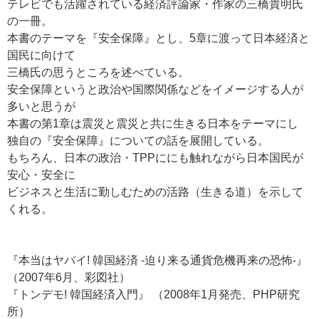
テレビでも活躍されている経済評論家・作家の三橋貴明氏
の一冊。
本書のテーマを『安全保障』とし、5章に渡って日本経済と
国民に向けて
三橋氏の思うところを述べている。
安全保障というと政治や国際関係などをイメージする人が
多いと思うが
本書の第1章は震災と震災と共に生きる日本をテーマにし
独自の『安全保障』についての話を展開している。
もちろん、日本の政治・TPPににも触れながら日本国民が
安心・安全に
ビジネスと生活に勤しむための活路（生きる道）を示して
くれる。
『本当はヤバイ! 韓国経済 -迫り来る通貨危機再来の恐怖-』
（2007年6月、彩図社）
『トンデモ! 韓国経済入門』 （2008年1月発売、PHP研究
所）