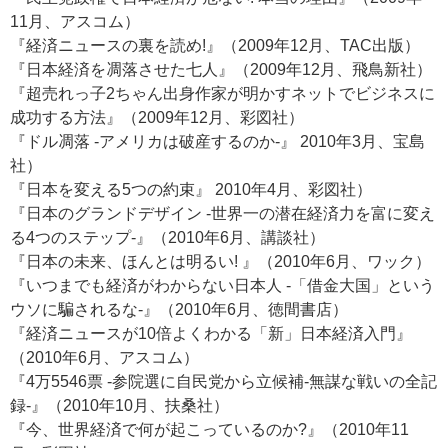
11月、アスコム）
『経済ニュースの裏を読め!』（2009年12月、TAC出版）
『日本経済を凋落させた七人』（2009年12月、飛鳥新社）
『超売れっ子2ちゃん出身作家が明かすネットでビジネスに
成功する方法』（2009年12月、彩図社）
『ドル凋落 -アメリカは破産するのか-』 2010年3月、宝島
社）
『日本を変える5つの約束』 2010年4月、彩図社）
『日本のグランドデザイン -世界一の潜在経済力を富に変え
る4つのステップ-』（2010年6月、講談社）
『日本の未来、ほんとは明るい! 』（2010年6月、ワック）
『いつまでも経済がわからない日本人 -「借金大国」という
ウソに騙されるな-』（2010年6月、徳間書店）
『経済ニュースが10倍よくわかる「新」日本経済入門』
（2010年6月、アスコム）
『4万5546票 -参院選に自民党から立候補-無謀な戦いの全記
録-』（2010年10月、扶桑社）
『今、世界経済で何が起こっているのか?』（2010年11