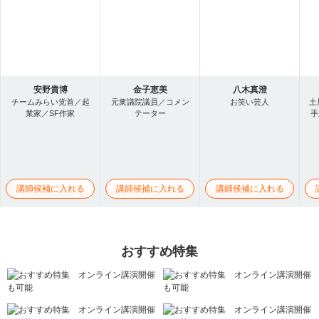
安野貴博
金子恵美
八木真澄
チームみらい党首／起
元衆議院議員／コメン
お笑い芸人
土
業家／SF作家
テーター
手
講師候補に入れる
講師候補に入れる
講師候補に入れる
おすすめ特集