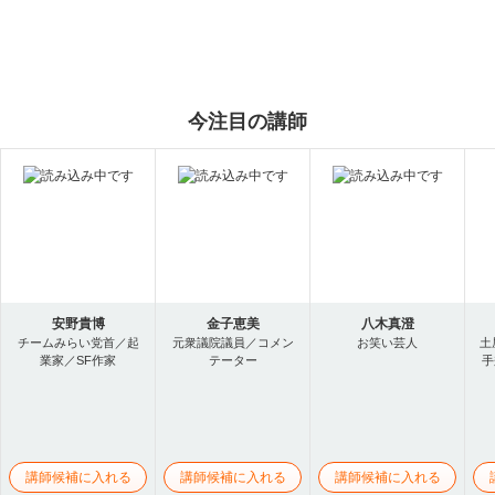
今注目の講師
安野貴博
金子恵美
八木真澄
チームみらい党首／起
元衆議院議員／コメン
お笑い芸人
土
業家／SF作家
テーター
手
講師候補に入れる
講師候補に入れる
講師候補に入れる