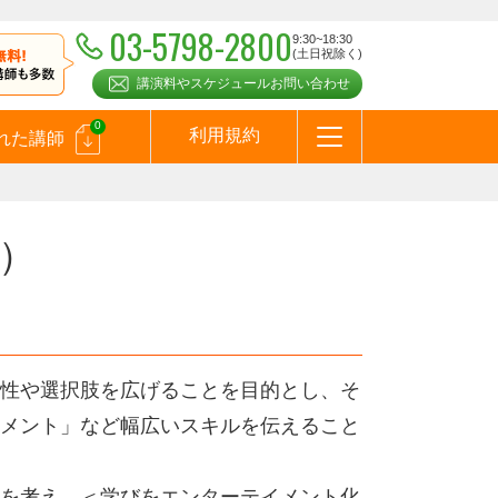
03-5798-2800
9:30~18:30
(土日祝除く)
講演料やスケジュールお問い合わせ
0
利用規約
れた講師
はじめての方へ
お問合わせ
テーマ一覧
よくある質問
お客様の声
お知らせ
講師登録のお申込みついて
メールマガジン
メルマガバックナンバー
スピーカーズブログ
）
性や選択肢を広げることを目的とし、そ
メント」など幅広いスキルを伝えること
を考え、＜学びをエンターテイメント化