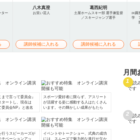
八木真澄
葛西紀明
ーター
お笑い芸人
土屋ホームスキー部 選手兼監督
㈱圓
／スキージャンプ選手
学 
る
講師候補に入れる
講師候補に入れる
月間
こまで言って委員会』
スポーツ愛好者に限らず、アスリート
スタートし、現在は
が活躍する姿に感動する人はたくさん
て委員会NP』と改名
います。その輝かしい成果がもたら
を行うスピーカーズが
イベントやトークショー、式典の成功
モチベーションアッ
には、スムーズで魅力的な進行が欠か