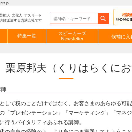
s.jp
芸能人･文化人･アスリート
講師派遣する講演会社です
スピーカーズ
特集一覧
候補に入
Newsletter
栗原邦夫
（くりはらくにお
講師
として税のことだけではなく、お客さまのあらゆる可能
の「プレゼンテーション」「マーケティング」「マネジ
に行うバイタリティあふれる講師。
代の自身の経験から、より身につき実践してもらうこと