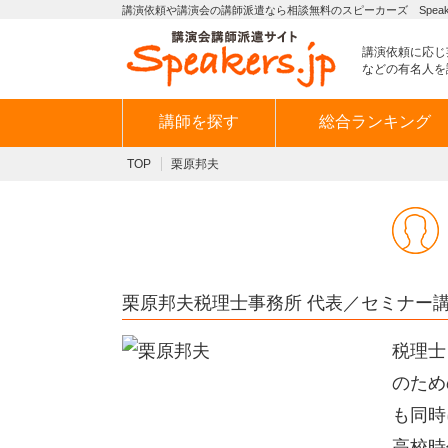
講演依頼や講演会の講師派遣なら相談無料のスピーカーズ Speaker
講演依頼に応じ
などの有名人を
講師を探す
総合ランキング
TOP
栗原邦夫
栗原邦夫税理士事務所 代表／セミナー
税理士
のため
も同時
高校時