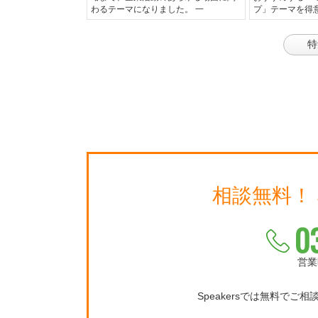
わるテーマになりました。 一
プ」テーマを得
特
相談無料！
0
営業
Speakersでは無料でご