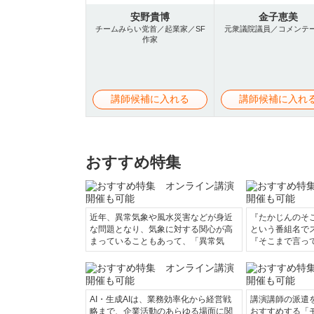
安野貴博
金子恵美
チームみらい党首／起業家／SF
元衆議院議員／コメンテ
作家
講師候補に入れる
講師候補に入れ
おすすめ特集
近年、異常気象や風水災害などが身近
『たかじんのそ
な問題となり、気象に対する関心が高
という番組名で
まっていることもあって、「異常気
『そこまで言っ
AI・生成AIは、業務効率化から経営戦
講演講師の派遣
略まで、企業活動のあらゆる場面に関
おすすめする「