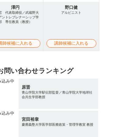
澤円
野口健
窓 代表取締役／武蔵野大
アルピニスト
アントレプレナーシップ学
部 専任教員（教授）
講師候補に入れる
講師候補に入れる
お問い合わせランキング
原晋
青山学院大学駅伝部監督／青山学院大学地球社
会共生学部教授
宮田裕章
慶應義塾大学医学部医療政策・管理学教室 教授