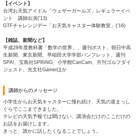
【イベント】
台湾お天気アイドル「ウェザーガールズ」レギュラーイベ
ント 講師出演(’13)
GTFチャレンジデー「お天気キャスター体験教室」(’16)
【雑誌、新聞など】
平成28年度教科書「数学の世界」、週刊ポスト、朝日中高
生新聞、東京新聞、早稲田大学学部パンフレット、週刊
SPA!、宝島社SPRiNG、小学館CanCam、月刊ゴルフダイ
ジェスト、光文社Gainerほか
講師からのメッセージ
小学生からお天気キャスターに憧れ続け、天気の道まっし
ぐらでここまできました。
テレビの天気予報では聞けない、講演会だけのここだけの
お話をお届けします。
きっと、誰かに話したくなることでしょう。