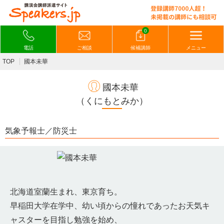
0
電話
ご相談
候補講師
メニュー
TOP
國本未華
國本未華
（くにもとみか）
気象予報士／防災士
北海道室蘭生まれ、東京育ち。
早稲田大学在学中、幼い頃からの憧れであったお天気キ
ャスターを目指し勉強を始め、