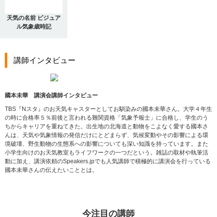
天気の名前 ビジュア
ル気象歳時記
講師インタビュー
國本未華 講演会講師インタビュー
TBS『Nスタ』のお天気キャスターとしてお馴染みの國本未華さん。大学４年生
の時に合格率５％前後と言われる難関資格「気象予報士」に合格し、学生のう
ちからキャリアを重ねてきた。出生地の北海道と動物をこよなく愛する國本さ
んは、天気や気象情報の発信だけにとどまらず、気候変動やその影響による環
境破壊、野生動物の生態系への影響についても深い知識を持っています。また
小学生向けのお天気教室もライフワークの一つだという。雑誌の取材や執筆活
動に加え、講演依頼のSpeakers.jpでも人気講師で積極的に講演会を行っている
國本未華さんの伝えたいこととは。
今注目の講師