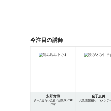
今注目の講師
安野貴博
金子恵美
チームみらい党首／起業家／SF
元衆議院議員／コメンテ
作家