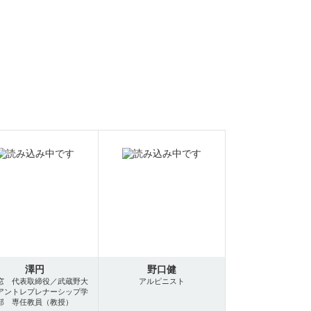
澤円
野口健
窓 代表取締役／武蔵野大
アルピニスト
アントレプレナーシップ学
部 専任教員（教授）