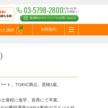
03-5798-2800
9:30~18:30
(土日祝除く)
講演料やスケジュールお問い合わせ
0
利用規約
れた講師
はじめての方へ
お問合わせ
テーマ一覧
よくある質問
お客様の声
お知らせ
講師登録のお申込みついて
メールマガジン
メルマガバックナンバー
スピーカーズブログ
）
ート。TOEIC満点。英検1級。
修士過程に進学、首席にて卒業。
データや豊田通商のM&A案件のアドバイザ