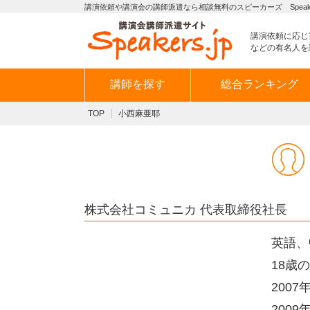
講演依頼や講演会の講師派遣なら相談無料のスピーカーズ Speaker
講演依頼に応じ
などの有名人を
講師を探す
総合ランキング
TOP
小西麻亜耶
株式会社コミュニカ 代表取締役社長
英語、
18歳
200
200