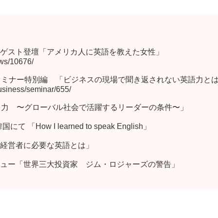
ゲスト登壇「アメリカ人に英語を教えた女性」
ews/10676/
セミナー特別編 「ビジネスの現場で聞き返されない英語力と
business/seminar/655/
世界と繋がる力 〜グローバル社会で活躍するリーダーの条件〜」
 韓国にて 「How I learned to speak English」
経営者に必要な英語とは」
ュー「世界三大投資家 ジム・ロジャーズの警告」