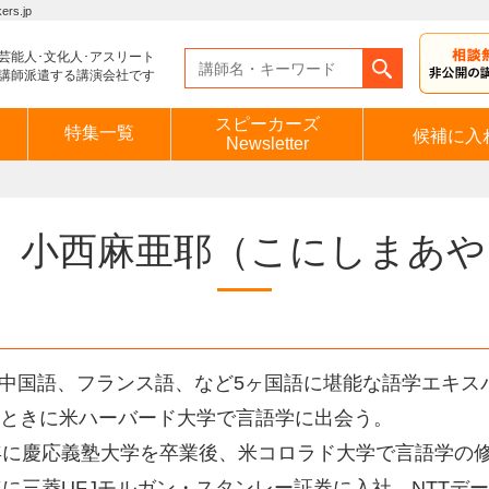
s.jp
芸能人･文化人･アスリート
講師派遣する講演会社です
スピーカーズ
特集一覧
候補に入
Newsletter
小西麻亜耶
（こにしまあや
中国語、フランス語、など5ヶ国語に堪能な語学エキスパ
のときに米ハーバード大学で言語学に出会う。
7年に慶応義塾大学を卒業後、米コロラド大学で言語学の
9年に三菱UFJモルガン・スタンレー証券に入社。NTT