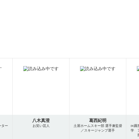
八木真澄
葛西紀明
ーター
お笑い芸人
土屋ホームスキー部 選手兼監督
㈱圓
／スキージャンプ選手
学 