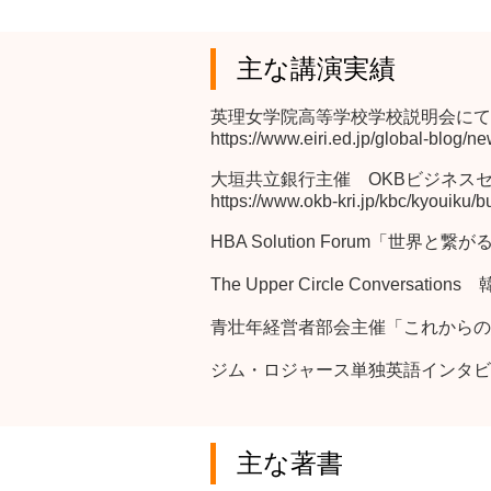
主な講演実績
英理女学院高等学校学校説明会にて
https://www.eiri.ed.jp/global-blog/n
大垣共立銀行主催 OKBビジネス
https://www.okb-kri.jp/kbc/kyouiku/
HBA Solution Forum「
The Upper Circle Conversations
青壮年経営者部会主催「これからの
ジム・ロジャース単独英語インタビ
主な著書