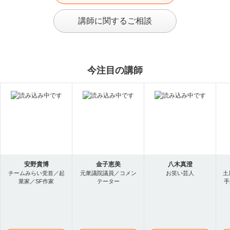
講師に関するご相談
今注目の講師
安野貴博
金子恵美
八木真澄
チームみらい党首／起
元衆議院議員／コメン
お笑い芸人
土
業家／SF作家
テーター
手