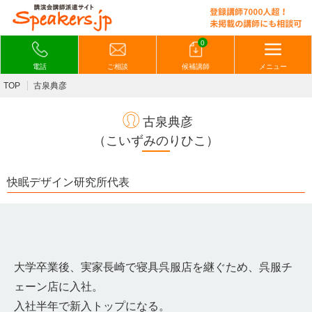
0
電話
ご相談
候補講師
メニュー
TOP
古泉典彦
古泉典彦
（こいずみのりひこ）
快眠デザイン研究所代表
大学卒業後、実家長崎で寝具呉服店を継ぐため、呉服チ
ェーン店に入社。
入社半年で新入トップになる。