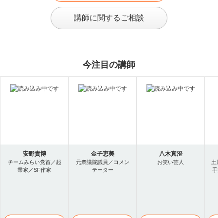
講師に関するご相談
今注目の講師
安野貴博
金子恵美
八木真澄
チームみらい党首／起
元衆議院議員／コメン
お笑い芸人
土
業家／SF作家
テーター
手