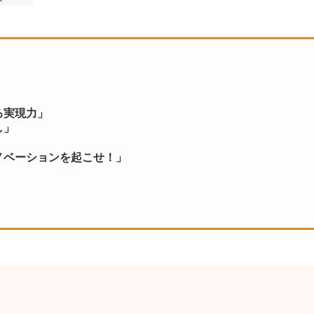
る実現力」
し」
ノベーションを起こせ！」