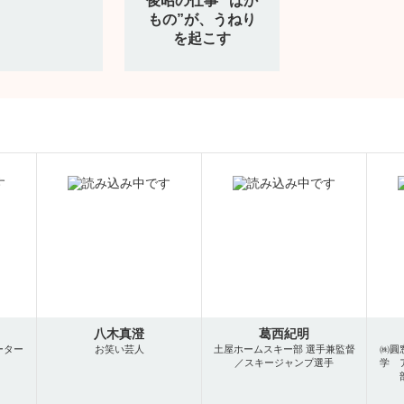
俊昭の仕事 “ばか
もの”が、うねり
を起こす
八木真澄
葛西紀明
ーター
お笑い芸人
土屋ホームスキー部 選手兼監督
㈱圓
／スキージャンプ選手
学 