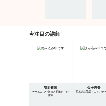
今注目の講師
安野貴博
金子恵美
チームみらい党首／起業家／SF
元衆議院議員／コメンテ
作家