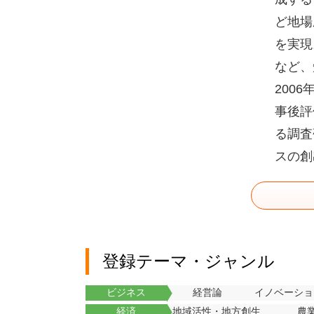
ど地場
を実現
など、
200
事後評
る調査
スの創
登録テーマ・ジャンル
ビジネス
経営論
イノベーショ
経済
地域活性・地方創生
農