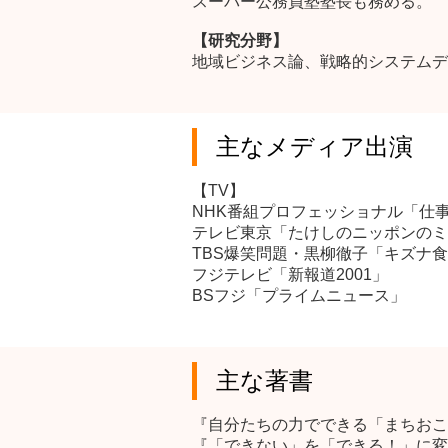
スーパー公務員塾塾長も務める。
【研究分野】
地域ビジネス論、戦略的システムデ
主なメディア出演
【TV】
NHK番組プロフェッショナル「仕事
テレビ東京「たけしのニッポンのミ
TBS爆笑問題・黒柳徹子「キズナ
フジテレビ「新報道2001」
BSフジ「プライムニュース」
主な著書
『自分たちの力でできる「まちおこ
『「できない」を「できる！」に変