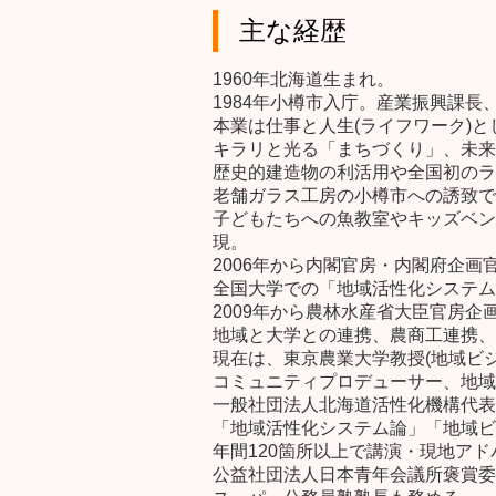
主な経歴
1960年北海道生まれ。
1984年小樽市入庁。産業振興課長
本業は仕事と人生(ライフワーク)
キラリと光る「まちづくり」、未来
歴史的建造物の利活用や全国初のラ
老舗ガラス工房の小樽市への誘致で
子どもたちへの魚教室やキッズベン
現。
2006年から内閣官房・内閣府企
全国大学での「地域活性化システム
2009年から農林水産省大臣官房
地域と大学との連携、農商工連携、
現在は、東京農業大学教授(地域ビ
コミュニティプロデューサー、地域
一般社団法人北海道活性化機構代表
「地域活性化システム論」「地域ビ
年間120箇所以上で講演・現地ア
公益社団法人日本青年会議所褒賞委