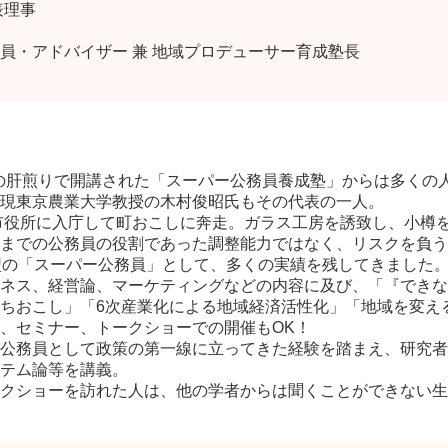
表理事
員・アドバイザー 兼 地域プロデューサー育成塾長
業省の肝煎りで開講された「スーパー公務員養成塾」からは多く
現東京農業大学教授の木村俊昭氏もその代表の一人。
樽市役所に入庁して町おこしに奔走。ガラス工房を誘致し、小樽
までの公務員の役割であった調整能力ではなく、リスクを負う
型の「スーパー公務員」として、多くの実績を残してきました
ネス、経営論、マーケティングなどの内容に及び、「『できな
ちおこし」「6次産業化による地域経済活性化」「地域を変え
、セミナー、トークショーでの開催もOK！
公務員として政策の第一線に立ってきた経験を踏まえ、研究者
テム論等を講義。
クショーを訪れた人は、他の学者からは聞くことができない生