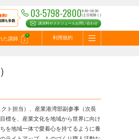
03-5798-2800
9:30~18:30
(土日祝除く)
講演料やスケジュールお問い合わせ
0
利用規約
れた講師
はじめての方へ
お問合わせ
テーマ一覧
よくある質問
お客様の声
お知らせ
講師登録のお申込みついて
メールマガジン
メルマガバックナンバー
スピーカーズブログ
）
ェクト担当）、産業港湾部副参事（次長
目標を、産業文化を地域から世界に向け
ちを地域一体で愛着心を持てるように養
のライトアップ、ものづくり職人活動な