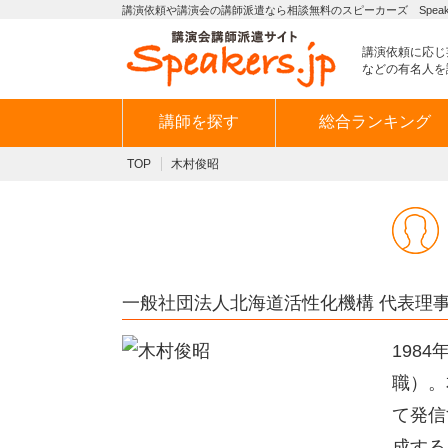
講演依頼や講演会の講師派遣なら相談無料のスピーカーズ Speaker
講演依頼に応じ
などの有名人を
講師を探す
総合ランキング
TOP
木村俊昭
一般社団法人北海道活性化機構 代表理事
198
職）。
て発信
成する