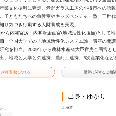
産業文化振興に奔走、老舗ガラス工房の小樽市への誘致
。子どもたちへの魚教室やキッズベンチャー塾、三世代
知り気づき行動する人財養成を実現。
6年から内閣官房・内閣府企画官(地域活性化担当)とし
価、全国大学での「地域活性化システム論」講座の開講
研究を担当。2009年から農林水産省大臣官房企画官と
出、地域と大学との連携、農商工連携、6次産業化など
講師候補に入れる
講師に関するご相
出身・ゆかり
北海道
ン
業