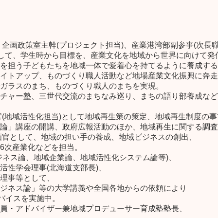
、企画政策室主幹(プロジェクト担当)、産業港湾部副参事(次長職
として、学生時から目標を、産業文化を地域から世界に向けて発
を担う子どもたちを地域一体で愛着心を持てるように養成する
イトアップ、ものづくり職人活動など地場産業文化振興に奔走
ガラスのまち、ものづくり職人のまちを実現。
チャー塾、三世代交流のまちなみ巡り、まちの語り部養成など
画官(地域活性化担当)として地域再生策の策定、地域再生制度の
論」講座の開講、政府広報活動のほか、地域再生に関する調査
企画官として、地域の担い手の養成、地域ビジネスの創出、
6次産業化などを担当。
ジネス論、地域企業論、地域活性化システム論等)、
活性学会理事(北海道支部長)、
理事等として、
ジネス論」等の大学講義や全国各地からの依頼により
ドバイスを実施中。
員・アドバイザー兼地域プロデューサー育成塾塾長、