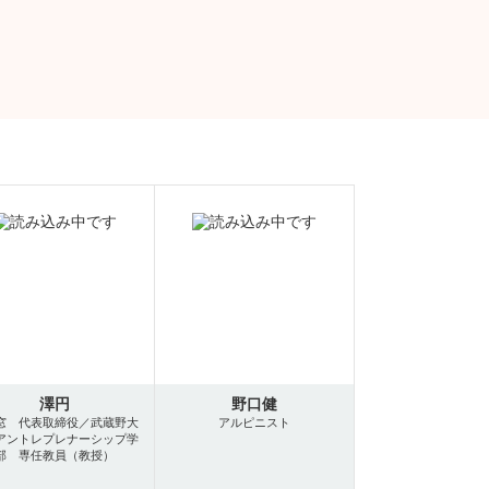
澤円
野口健
窓 代表取締役／武蔵野大
アルピニスト
アントレプレナーシップ学
部 専任教員（教授）