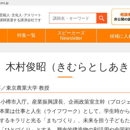
s.jp
芸能人･文化人･アスリート
講師派遣する講演会社です
スピーカーズ
特集一覧
候補に入
Newsletter
木村俊昭
（きむらとしあき
／東京農業大学 教授
4年小樽市入庁。産業振興課長、企画政策室主幹（プロジ
本業は仕事と人生（ライフワーク）として、学生時から
するキラリと光る「まちづくり」、未来を担う子どもた
「ひとづくり」とする。歴史的建造物の利活用や全国初