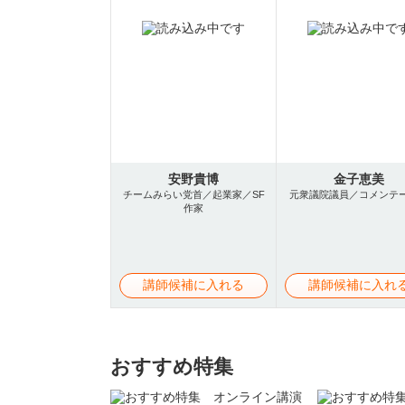
安野貴博
金子恵美
チームみらい党首／起業家／SF
元衆議院議員／コメンテ
作家
講師候補に入れる
講師候補に入れ
おすすめ特集