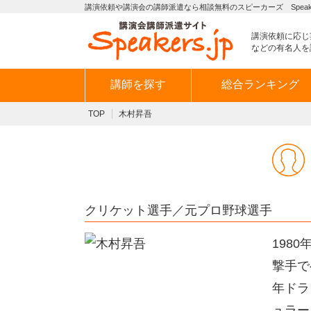
講演依頼や講演会の講師派遣なら相談無料のスピーカーズ Speaker
講演依頼に応じ
などの有名人を
講師を探す
総合ランキング
TOP
木村昇吾
クリケット選手／元プロ野球選手
198
撃手で
年ドラ
ュラー