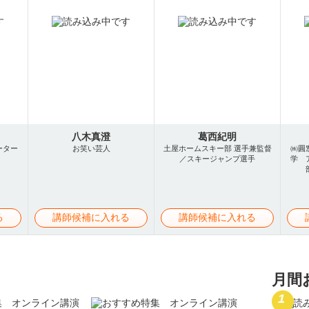
八木真澄
葛西紀明
ーター
お笑い芸人
土屋ホームスキー部 選手兼監督
㈱圓
／スキージャンプ選手
学 
る
講師候補に入れる
講師候補に入れる
月間