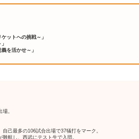
リケットへの挑戦～」
～」
意義を活かせ～」
出場。
。
自己最多の106試合出場で37犠打をマーク。
が難航し、西武にテスト生で入団。