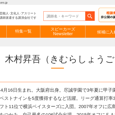
s.jp
芸能人･文化人･アスリート
講師派遣する講演会社です
スピーカーズ
特集一覧
候補に入
Newsletter
木村昇吾
（きむらしょうご
0年4月16日生まれ。大阪府出身。尽誠学園で3年夏に甲
ベストナインを5度獲得するなど活躍。リーグ通算打率3割
フト11位で横浜ベイスターズに入団。2007年オフに広
をつかみ、自己最多の106試合出場。2015年オフに