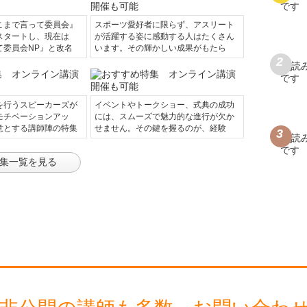
こまで言って委員会』
スポーツ愛好者に限らず、アスリート
スタートし、現在は
が活躍する姿に感動する人はたくさん
て委員会NP』と改名
います。その輝かしい成果がもたら
を行うスピーカーズが
イベントやトークショー、式典の成功
モチベーションアッ
には、スムーズで魅力的な進行が欠か
意とする講師陣の特集
せません。その鍵を握るのが、経験
集一覧を見る