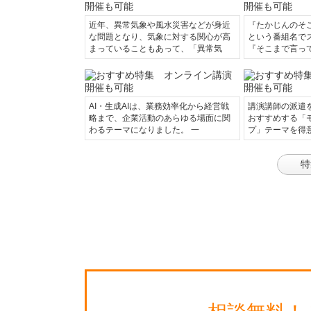
近年、異常気象や風水災害などが身近
『たかじんのそ
な問題となり、気象に対する関心が高
という番組名で
まっていることもあって、「異常気
『そこまで言っ
AI・生成AIは、業務効率化から経営戦
講演講師の派遣
略まで、企業活動のあらゆる場面に関
おすすめする「
わるテーマになりました。 一
プ」テーマを得
特