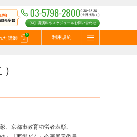
03-5798-2800
9:30~18:30
(土日祝除く)
講演料やスケジュールお問い合わせ
0
利用規約
れた講師
はじめての方へ
お問合わせ
テーマ一覧
よくある質問
お客様の声
お知らせ
講師登録のお申込みついて
メールマガジン
メルマガバックナンバー
スピーカーズブログ
こ）
彰。京都市教育功労者表彰。
ゆ」「西郷どん」企画展示委員。