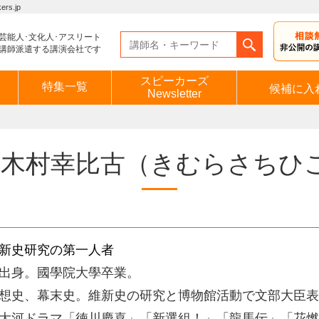
s.jp
芸能人･文化人･アスリート
講師派遣する講演会社です
スピーカーズ
特集一覧
候補に入
Newsletter
木村幸比古
（きむらさちひ
新史研究の第一人者
出身。國學院大學卒業。
想史、幕末史。維新史の研究と博物館活動で文部大臣表
大河ドラマ「徳川慶喜」「新選組！」「龍馬伝」「花燃