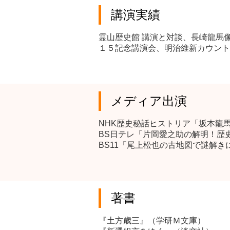
講演実績
霊山歴史館 講演と対談、長崎龍馬
１５記念講演会、明治維新カウント
メディア出演
NHK歴史秘話ヒストリア「坂本龍
BS日テレ「片岡愛之助の解明！歴
BS11「尾上松也の古地図で謎解き
著書
『土方歳三』（学研Ｍ文庫）