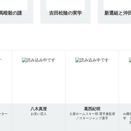
馬暗殺の謎
吉田松陰の実学
新選組と沖
八木真澄
葛西紀明
ーター
お笑い芸人
土屋ホームスキー部 選手兼監督
㈱圓
／スキージャンプ選手
学 