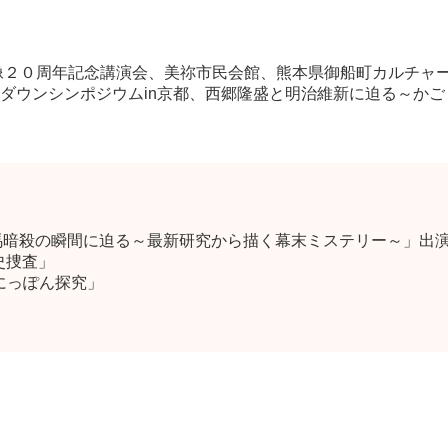
像２０周年記念講演会、美祢市民会館、熊本県御船町カルチャ
ダウンシンポジウムin京都、西郷隆盛と明治維新に迫る～か
馬暗殺の瞬間に迫る～最新研究から描く幕末ミステリー～」出演
史捜査」
にっぽん探究」