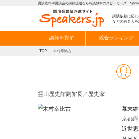
講演依頼や講演会の講師派遣なら相談無料のスピーカーズ Speaker
講演依頼に応じ
などの有名人を
講師を探す
総合ランキング
TOP
木村幸比古
霊山歴史館副館長／歴史家
幕末維
京都府
近世思
ＮＨＫ