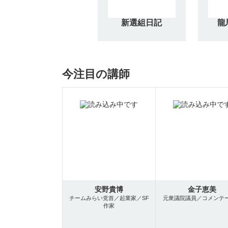
新選組日記
龍
今注目の講師
安野貴博
金子恵美
チームみらい党首／起業家／SF
元衆議院議員／コメンテ
作家