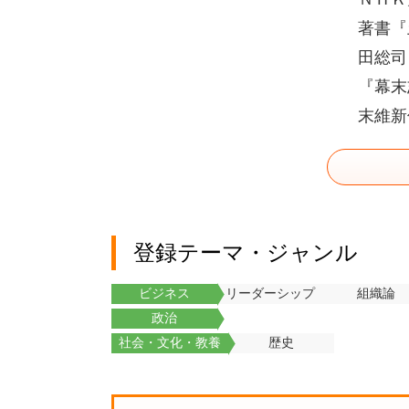
著書『
田総司
『幕末
末維新
登録テーマ・ジャンル
ビジネス
リーダーシップ
組織論
政治
社会・文化・教養
歴史