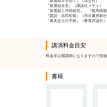
『新選組京をゆく』（淡交社）
『新選組全史』（講談社メチェ）
『新選組と沖田総司』 『龍馬暗殺
『図説・吉田松陰』（河出書房新社
『幕末志士の手紙』（教育評論社）
講演料金目安
料金非公開講師になりますので別途
書籍