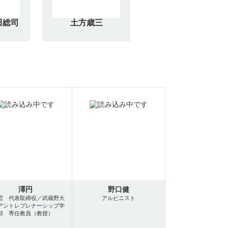
田総司
土方歳三
澤円
野口健
窓 代表取締役／武蔵野大
アルピニスト
アントレプレナーシップ学
部 専任教員（教授）