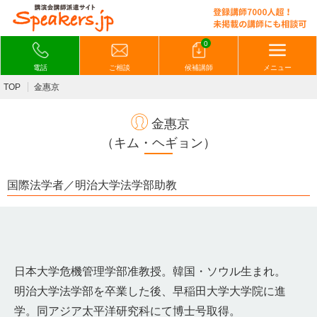
0
電話
ご相談
候補講師
メニュー
TOP
金惠京
金惠京
（キム・ヘギョン）
国際法学者／明治大学法学部助教
日本大学危機管理学部准教授。韓国・ソウル生まれ。
明治大学法学部を卒業した後、早稲田大学大学院に進
学。同アジア太平洋研究科にて博士号取得。