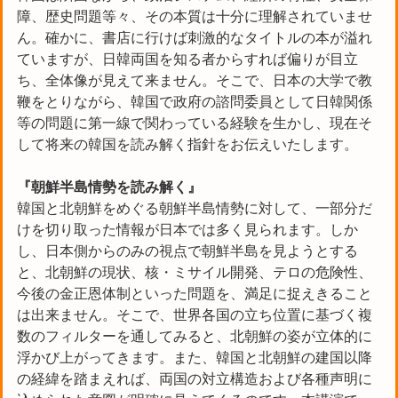
障、歴史問題等々、その本質は十分に理解されていませ
ん。確かに、書店に行けば刺激的なタイトルの本が溢れ
ていますが、日韓両国を知る者からすれば偏りが目立
ち、全体像が見えて来ません。そこで、日本の大学で教
鞭をとりながら、韓国で政府の諮問委員として日韓関係
等の問題に第一線で関わっている経験を生かし、現在そ
して将来の韓国を読み解く指針をお伝えいたします。
『朝鮮半島情勢を読み解く』
韓国と北朝鮮をめぐる朝鮮半島情勢に対して、一部分だ
けを切り取った情報が日本では多く見られます。しか
し、日本側からのみの視点で朝鮮半島を見ようとする
と、北朝鮮の現状、核・ミサイル開発、テロの危険性、
今後の金正恩体制といった問題を、満足に捉えきること
は出来ません。そこで、世界各国の立ち位置に基づく複
数のフィルターを通してみると、北朝鮮の姿が立体的に
浮かび上がってきます。また、韓国と北朝鮮の建国以降
の経緯を踏まえれば、両国の対立構造および各種声明に