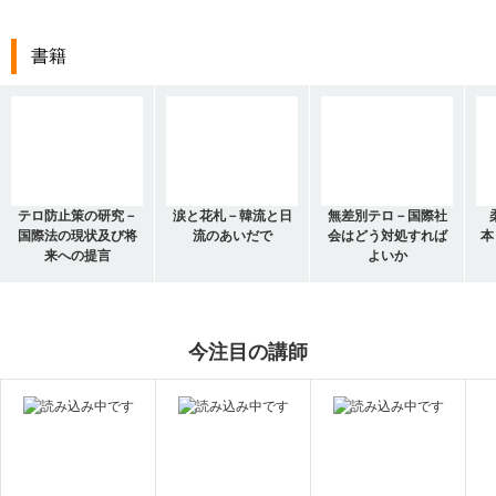
書籍
テロ防止策の研究－
涙と花札－韓流と日
無差別テロ－国際社
国際法の現状及び将
流のあいだで
会はどう対処すれば
本
来への提言
よいか
今注目の講師