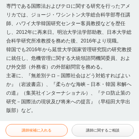
専門である国際法およびテロに関する研究を行ったアメ
リカでは、ジョージ・ワシントン大学総合科学部専任講
師、ハワイ大学韓国研究センター客員教授などを歴任
し、2012年に再来日。明治大学法学部助教、日本大学総
合科学研究所准教授を務めた後、2016年より現職。
韓国でも2016年から延世大学国家管理研究院の研究教授
に就任し、危機管理に関する大統領諮問機関委員、およ
び外交部（外務省）の外部顧問官を務める。
主著に、『無差別テロ－国際社会はどう対処すればよい
か』（岩波書店）、『柔らかな海峡－日本・韓国 和解へ
の道』（集英社インターナショナル）、『テロ防止策の
研究－国際法の現状及び将来への提言』（早稲田大学出
版部）など。
講師候補に入れる
講師に関するご相談