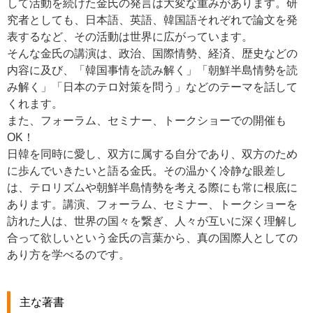
して活動を続けた金氏の発言は大変な重みがあります。研
究者としても、日本語、英語、韓国語それぞれで論文を発
表するなど、その活動は世界に広がっています。
そんな金氏の講演は、政治、国際情勢、経済、歴史などの
内容に及び、「韓国事情を読み解く」「朝鮮半島情勢を読
み解く」「日本のテロ対策を問う」などのテーマを話して
くれます。
また、フォーラム、セミナー、トークショーでの開催も
OK！
日韓を同時に愛し、双方に属する自分であり、双方のため
に歩んでいきたいと語る金氏。その温かく冷静な眼差し
は、テロリズムや朝鮮半島情勢を考える際にも常に根底に
あります。講演、フォーラム、セミナー、トークショーを
訪れた人は、世界の国々を繋ぎ、人々が互いに深く理解し
合って欲しいという金氏の言葉から、真の国際人としての
あり方を学べるのです。
主な著書