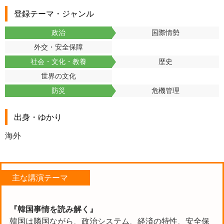
登録テーマ・ジャンル
政治
国際情勢
外交・安全保障
社会・文化・教養
歴史
世界の文化
防災
危機管理
出身・ゆかり
海外
主な講演テーマ
『韓国事情を読み解く』
韓国は隣国ながら、政治システム、経済の特性、安全保