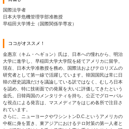
国際法学者
日本大学危機管理学部准教授
早稲田大学博士（国際関係学専攻）
ココがオススメ！
金惠京（キム・ヘギョン）氏は、日本への憧れから、明治
大学に進学し、早稲田大学大学院を経てアメリカに留学。
現在、日本大学准教授を務め、国際法およびテロリズムの
研究者として第一線で活躍しています。韓国国民は常に日
韓の歴史認識だけを議論している訳ではなく、むしろ日本
を認め、特に技術面での発展を大いに評価してきたという
金氏。日韓両国のメンタリティを持ち、公正でグローバル
な視点による発言は、マスメディアをはじめ各所で注目さ
れています。
さらに、ニューヨークやワシントンD.C.というアメリカの
中枢に身を置き、東アジアにおけるテロ対策の第一人者と