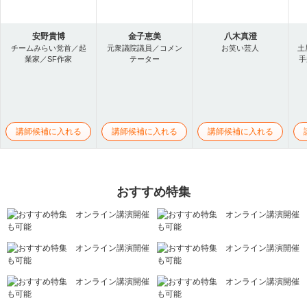
安野貴博
金子恵美
八木真澄
チームみらい党首／起
元衆議院議員／コメン
お笑い芸人
土
業家／SF作家
テーター
手
講師候補に入れる
講師候補に入れる
講師候補に入れる
おすすめ特集