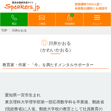
0
電話
ご相談
候補講師
メニュー
TOP
川井かおる
川井かおる
（かわいかおる）
教育家・作家・「今」を満たすメンタルサポーター
愛知県一宮市生まれ
東京理科大学理学部第一部応用数学科を卒業後、郵政省
(現総務省)に入省。郵政大学校の教官として社員教育の