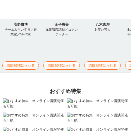
安野貴博
金子恵美
八木真澄
チームみらい党首／起
元衆議院議員／コメン
お笑い芸人
土
業家／SF作家
テーター
手
講師候補に入れる
講師候補に入れる
講師候補に入れる
おすすめ特集