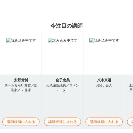
今注目の講師
安野貴博
金子恵美
八木真澄
チームみらい党首／起
元衆議院議員／コメン
お笑い芸人
土
業家／SF作家
テーター
手
講師候補に入れる
講師候補に入れる
講師候補に入れる