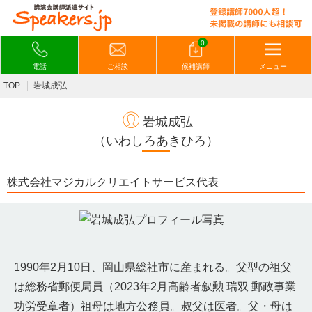
0
電話
ご相談
候補講師
メニュー
TOP
岩城成弘
岩城成弘
（いわしろあきひろ）
株式会社マジカルクリエイトサービス代表
1990年2月10日、岡山県総社市に産まれる。父型の祖父
は総務省郵便局員（2023年2月高齢者叙勲 瑞双 郵政事業
功労受章者）祖母は地方公務員。叔父は医者。父・母は