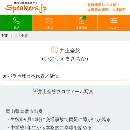
0
電話
ご相談
候補講師
メニュー
TOP
井上全悠
井上全悠
（いのうえまさちか）
元パラ卓球日本代表／僧侶
岡山県倉敷市出身
・生後8ヵ月の時に交通事故で両足に障がいが残る
・中学校1年生から本格的に卓球を始める