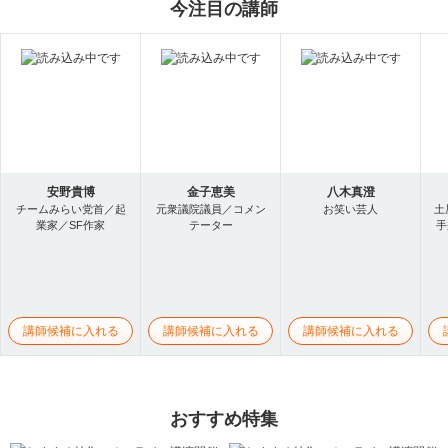
今注目の講師
安野貴博
金子恵美
八木真澄
チームみらい党首／起
元衆議院議員／コメン
お笑い芸人
土
業家／SF作家
テーター
手
講師候補に入れる
講師候補に入れる
講師候補に入れる
おすすめ特集