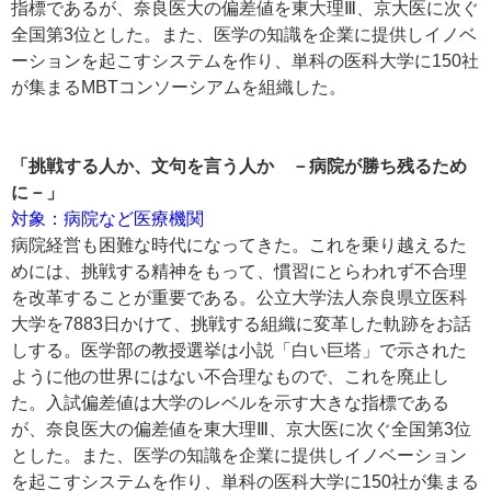
指標であるが、奈良医大の偏差値を東大理Ⅲ、京大医に次ぐ
全国第3位とした。また、医学の知識を企業に提供しイノベ
ーションを起こすシステムを作り、単科の医科大学に150社
が集まるMBTコンソーシアムを組織した。
「挑戦する人か、文句を言う人か －病院が勝ち残るため
に－」
対象：病院など医療機関
病院経営も困難な時代になってきた。これを乗り越えるた
めには、挑戦する精神をもって、慣習にとらわれず不合理
を改革することが重要である。公立大学法人奈良県立医科
大学を7883日かけて、挑戦する組織に変革した軌跡をお話
しする。医学部の教授選挙は小説「白い巨塔」で示された
ように他の世界にはない不合理なもので、これを廃止し
た。入試偏差値は大学のレベルを示す大きな指標である
が、奈良医大の偏差値を東大理Ⅲ、京大医に次ぐ全国第3位
とした。また、医学の知識を企業に提供しイノベーション
を起こすシステムを作り、単科の医科大学に150社が集まる