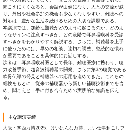
聞こえにくくなると、会話が面倒になり、人との交流が減
り、外出や社会参加の機会も少なくなりやすい。難聴への
対応は、豊かな生活を続けるための大切な課題である。
本講演では、加齢性難聴がどのように起こるのか、どのよ
うなサインに注意すべきか、どの段階で耳鼻咽喉科を受診
すべきかをわかりやすく解説する。さらに、補聴器を上手
に使うためには、早めの相談、適切な調整、継続的な慣れ
が重要であることを具体的にお話しする。
演者は、耳鼻咽喉科医として長年、難聴医療に携わり、聴
力改善手術、超音波補聴器の開発、さらに第3の聴覚である
軟骨伝導の発見と補聴器への応用を進めてきた。これらの
経験をもとに、従来の補聴器から新しい補聴技術までを含
め、聞こえと上手に付き合うための実践的な知識を伝え
る。
主な講演実績
大阪・関西万博2025、けいはんな万博、よい仕事起こしフ