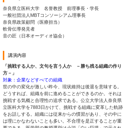
奈良県立医科大学 名誉教授 前理事長・学長
一般社団法人MBTコンソーシアム理事長
奈良県政策顧問（医療担当）
軟骨伝導発見者
音の匠（日本オーディオ協会）
講演内容
「挑戦する人か、文句を言う人か －勝ち残る組織の作り
方－」
対象：企業などすべての組織
世の中の変化が激しい昨今、現状維持は後退を意味する。
どうすれば、組織を前に進めることができるのか。それは
挑戦する気概と合理性の追求である。公立大学法人奈良県
立医科大学を7883日かけて、挑戦する組織に変革した軌跡
をお話しする。組織には従来からの慣習があり、その中に
は理にかなわないことも多い。不合理を是正することが重
要である。医学部の教授選挙は小説「白い巨塔」で示され