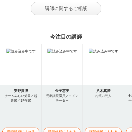
講師に関するご相談
今注目の講師
安野貴博
金子恵美
八木真澄
チームみらい党首／起
元衆議院議員／コメン
お笑い芸人
土
業家／SF作家
テーター
手
講師候補に入れる
講師候補に入れる
講師候補に入れる