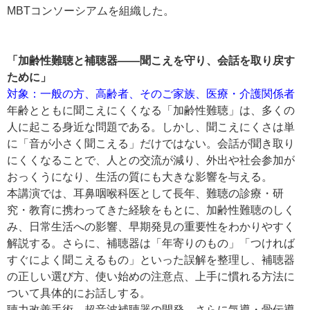
MBTコンソーシアムを組織した。
「加齢性難聴と補聴器――聞こえを守り、会話を取り戻す
ために」
対象：一般の方、高齢者、そのご家族、医療・介護関係者
年齢とともに聞こえにくくなる「加齢性難聴」は、多くの
人に起こる身近な問題である。しかし、聞こえにくさは単
に「音が小さく聞こえる」だけではない。会話が聞き取り
にくくなることで、人との交流が減り、外出や社会参加が
おっくうになり、生活の質にも大きな影響を与える。
本講演では、耳鼻咽喉科医として長年、難聴の診療・研
究・教育に携わってきた経験をもとに、加齢性難聴のしく
み、日常生活への影響、早期発見の重要性をわかりやすく
解説する。さらに、補聴器は「年寄りのもの」「つければ
すぐによく聞こえるもの」といった誤解を整理し、補聴器
の正しい選び方、使い始めの注意点、上手に慣れる方法に
ついて具体的にお話しする。
聴力改善手術、超音波補聴器の開発、さらに気導・骨伝導