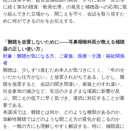
に続く第3の聴覚「軟骨伝導」の発見と補聴器への応用に取
り組んできた立場から、聞こえを守り、会話を取り戻すた
めに何ができるのかをお伝えする。
「難聴を放置しないために――耳鼻咽喉科医が教える補聴
器の正しい使い方」
対象：難聴が気になる方、ご家族、医療・介護・福祉関係
者
難聴は、少しずつ進むため本人が気づきにくく、「年のせ
いだから仕方がない」と放置されがちである。しかし、難
聴を放置すると、会話の聞き間違い、家族とのすれ違い、
社会参加の減少など、生活のさまざまな場面に影響が及
ぶ。聞こえの低下に早く気づき、適切に対応することが重
要である。
本講演では、難聴とは何か、どのような種類があるのか、
加齢性難聴ではどのような聞こえ方の変化が起こるのか
を、一般の方にも理解しやすく解説する。特に、補聴器に