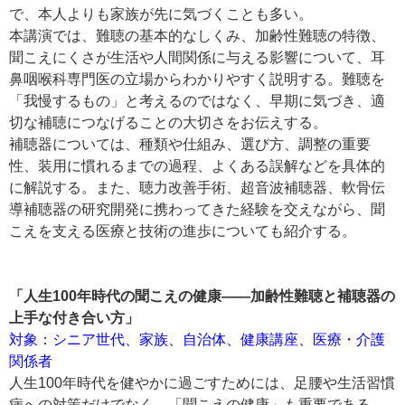
で、本人よりも家族が先に気づくことも多い。
本講演では、難聴の基本的なしくみ、加齢性難聴の特徴、
聞こえにくさが生活や人間関係に与える影響について、耳
鼻咽喉科専門医の立場からわかりやすく説明する。難聴を
「我慢するもの」と考えるのではなく、早期に気づき、適
切な補聴につなげることの大切さをお伝えする。
補聴器については、種類や仕組み、選び方、調整の重要
性、装用に慣れるまでの過程、よくある誤解などを具体的
に解説する。また、聴力改善手術、超音波補聴器、軟骨伝
導補聴器の研究開発に携わってきた経験を交えながら、聞
こえを支える医療と技術の進歩についても紹介する。
「人生100年時代の聞こえの健康――加齢性難聴と補聴器の
上手な付き合い方」
対象：シニア世代、家族、自治体、健康講座、医療・介護
関係者
人生100年時代を健やかに過ごすためには、足腰や生活習慣
病への対策だけでなく、「聞こえの健康」も重要である。