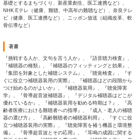
基礎とするまちづくり、新産業創生、医工連携など）、
NHK Eテレ（健康、難聴、中高年の難聴など）、奈良テレ
ビ（健康、医工連携など）、ニッポン放送（組織改革、軟
骨伝導など）
著書
『挑戦する人か、文句を言う人か』、『語音聴力検査』、
『補聴器の種類』、『補聴器のフィッティングと効果』、
『集団を対象とした補聴システム』、『聴覚検査』、『す
ぐに役立つ補聴器装用の実際』、『補聴器はどの段階から
つけ始めるのがよいか』、『補聴器装用』、『聴覚障害
学』、『骨導超音波補聴器』、『デジタル補聴器はどこが
優れているか』、『補聴器装用を勧める時期は？』、『高
齢者医療における難聴者への指導』、『成人・老人の補聴
器の選び方』、『高齢難聴者の補聴器利用』、『すぐに役
立つ補聴器装用の実際』、『聴覚障害を補う機器と環境整
備』、『骨導超音波とその応用』、『耳鳴の成因に関する