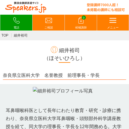
0
電話
ご相談
候補講師
メニュー
TOP
細井裕司
細井裕司
（ほそいひろし）
奈良県立医科大学 名誉教授 前理事長・学長
耳鼻咽喉科医として長年にわたり教育・研究・診療に携
わり、奈良県立医科大学耳鼻咽喉・頭頸部外科学講座教
授を経て、同大学の理事長・学長を12年間務める。大学