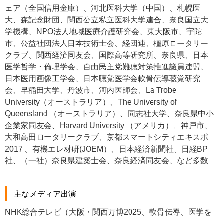
ェア（全国信用金庫）、河北医科大学（中国）、札幌医
大、森記念財団、関西公立私立医科大学連合、奈良国立大
学機構、NPO法人地域医療介護研究会、東大阪市、宇陀
市、公益社団法人日本技術士会、経団連、橿原ロータリー
クラブ、関西経済同友会、国際高等研究所、奈良県、日本
医学哲学・倫理学会、自由民主党難聴対策推進議員連盟、
日本医用画像工学会、日本聴覚医学会軟骨伝導聴覚研究
会、早稲田大学、丹波市、河内医師会、La Trobe
University（オーストラリア）、The University of
Queensland （オーストラリア）、同志社大学、奈良県中小
企業家同友会、Harvard University （アメリカ）、神戸市、
大和高田ロータリークラブ、京都スマートシティエキスポ
2017 、有機エレ材研(JOEM）、日本経済新聞社、日経BP
社、（一社）奈良県建築士会、奈良経済同友会、など多数
主なメディア出演
NHK総合テレビ（大阪・関西万博2025、軟骨伝導、医学を