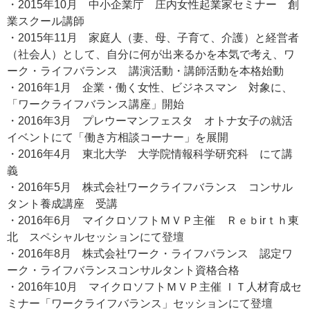
・2015年10月 中小企業庁 庄内女性起業家セミナー 創
業スクール講師
・2015年11月 家庭人（妻、母、子育て、介護）と経営者
（社会人）として、自分に何が出来るかを本気で考え、ワ
ーク・ライフバランス 講演活動・講師活動を本格始動
・2016年1月 企業・働く女性、ビジネスマン 対象に、
「ワークライフバランス講座」開始
・2016年3月 プレウーマンフェスタ オトナ女子の就活
イベントにて「働き方相談コーナー」を展開
・2016年4月 東北大学 大学院情報科学研究科 にて講
義
・2016年5月 株式会社ワークライフバランス コンサル
タント養成講座 受講
・2016年6月 マイクロソフトＭＶＰ主催 Ｒｅｂirｔｈ東
北 スペシャルセッションにて登壇
・2016年8月 株式会社ワーク・ライフバランス 認定ワ
ーク・ライフバランスコンサルタント資格合格
・2016年10月 マイクロソフトＭＶＰ主催 ＩＴ人材育成セ
ミナー「ワークライフバランス」セッションにて登壇