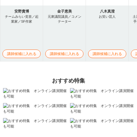
安野貴博
金子恵美
八木真澄
チームみらい党首／起
元衆議院議員／コメン
お笑い芸人
土
業家／SF作家
テーター
手
講師候補に入れる
講師候補に入れる
講師候補に入れる
おすすめ特集