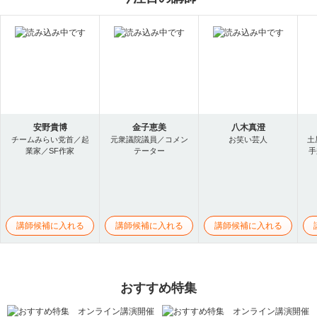
安野貴博
金子恵美
八木真澄
チームみらい党首／起
元衆議院議員／コメン
お笑い芸人
土
業家／SF作家
テーター
手
講師候補に入れる
講師候補に入れる
講師候補に入れる
おすすめ特集