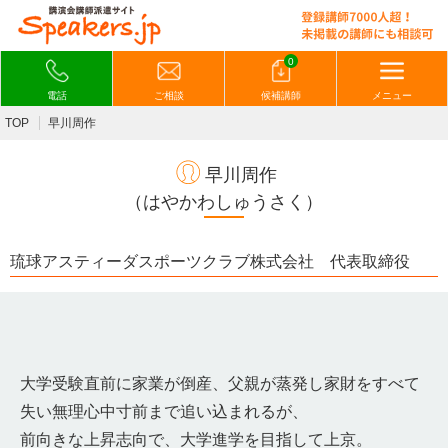
0
電話
ご相談
候補講師
メニュー
TOP
早川周作
早川周作
（はやかわしゅうさく）
琉球アスティーダスポーツクラブ株式会社 代表取締役
大学受験直前に家業が倒産、父親が蒸発し家財をすべて
失い無理心中寸前まで追い込まれるが、
前向きな上昇志向で、大学進学を目指して上京。