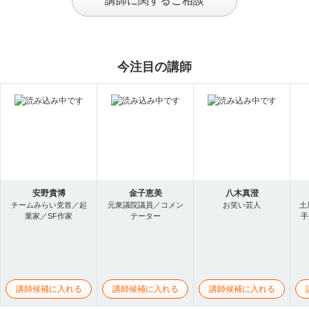
講師に関するご相談
今注目の講師
安野貴博
金子恵美
八木真澄
チームみらい党首／起
元衆議院議員／コメン
お笑い芸人
土
業家／SF作家
テーター
手
講師候補に入れる
講師候補に入れる
講師候補に入れる