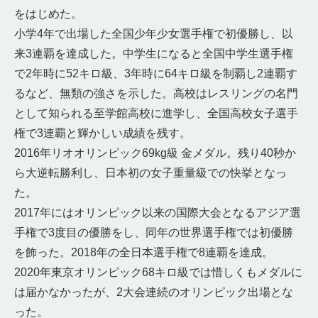
をはじめた。
小学4年で出場した全国少年少女選手権で初優勝し、以
来3連覇を達成した。中学生になると全国中学生選手権
で2年時に52キロ級、3年時に64キロ級を制覇し2連覇す
るなど、無類の強さを示した。高校はレスリングの名門
として知られる至学館高校に進学し、全国高校女子選手
権で3連覇と輝かしい成績を残す。
2016年リオオリンピック69kg級 金メダル。残り40秒か
ら大逆転勝利し、日本初の女子重量級での快挙となっ
た。
2017年にはオリンピック以来の国際大会となるアジア選
手権で3度目の優勝をし、同年の世界選手権では初優勝
を飾った。2018年の全日本選手権で8連覇を達成。
2020年東京オリンピック68キロ級では惜しくもメダルに
は届かなかったが、2大会連続のオリンピック出場とな
った。