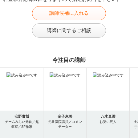
講師候補に入れる
講師に関するご相談
今注目の講師
安野貴博
金子恵美
八木真澄
チームみらい党首／起
元衆議院議員／コメン
お笑い芸人
土
業家／SF作家
テーター
手