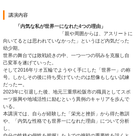
講演内容
「内気な私が世界一になれた4つの理由」
「親や周囲からは、アスリートに
向いてるとは思われていなかった」というほど内気だった
幼少期。
世界の舞台では敗戦続きの中、一つ一つの弱みを克服し自
己変革を遂げていった。
そして2016年リオ五輪でようやく手にした「世界一」の称
号。しかしその後に待ち受けていたのは想像もしない試練
だったー。
2023年に引退した後、地元三重県松阪市の職員としてスポ
ーツ振興や地域活性に励むという異例のキャリアを歩んで
いる。
本講演では、自らが経験した「栄光と挫折」から得た教訓
や、「内気な性格でも世界一になれた理由」について分析
し、
自分の性格や個性を把握した上での挑戦の重要性を説くと