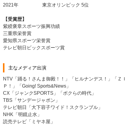
2021年 東京オリンピック 5位
【受賞歴】
紫綬褒章スポーツ振興功績
三重県栄誉賞
愛知県スポーツ栄誉賞
テレビ朝日ビックスポーツ賞
主なメディア出演
NTV「踊る！さんま御殿！！」「ヒルナンデス！」「ＺＩ
Ｐ！」「Going! Sports&News」
CX「ジャンクSPORTS」「ボクらの時代」
TBS「サンデージャポン」
テレビ朝日「大下容子ワイド！スクランブル」
NHK「明鏡止水」
読売テレビ「ミヤネ屋」