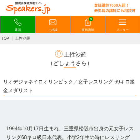
0
電話
ご相談
候補講師
メニュー
TOP
土性沙羅
土性沙羅
（どしょうさら）
リオデジャネイロオリンピック／女子レスリング 69キロ級
金メダリスト
1994年10月17日生まれ、三重県松阪市出身の元女子レス
リング68キロ級日本代表。小学2年生の時にレスリング