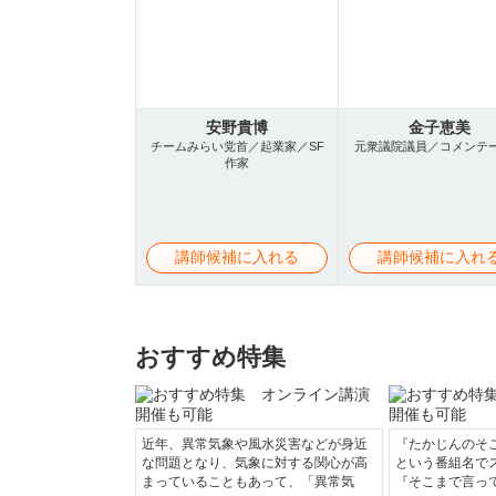
安野貴博
金子恵美
チームみらい党首／起業家／SF
元衆議院議員／コメンテ
作家
講師候補に入れる
講師候補に入れ
おすすめ特集
近年、異常気象や風水災害などが身近
『たかじんのそ
な問題となり、気象に対する関心が高
という番組名で
まっていることもあって、「異常気
『そこまで言っ