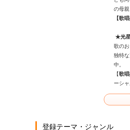
の母親
【歌唱
★光星
歌のお
独特な
中。
【
歌唱
ーシャル
登録テーマ・ジャンル