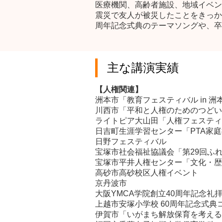
医療機関、高齢者施設、地域イベン
震災で友人が被災したことをきっか
周年記念式典のテーマソングや、卒
主な講演実績
【
人権関連
】
洲本市「教育フェスティバル in 洲
川西市「平和と人権のためのつどい
ライトピア大山田「人権フェスティ
日吉町生涯学習センター「PTA家
日野フェスティバル
宝塚市社会福祉協議会「第29回ふ
​宝塚市平井人権センター「文化・
高砂市高砂校区人権イベント
京丹波市
大阪YMCA学院創立40周年記念礼
​上越市安塚小学校 60周年記念式典
伊賀市「いがまち解放保育を考える