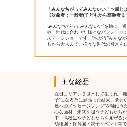
「みんなちがってみんないい！
〜感じ
【対象者：一般者(子どもから高齢者ま
“みんなちがってみんないい”を軸に、
や、世代に合わせた様々なパフォーマン
ステージショーです。“ちがう”みんな
もから大人まで、様々な世代の皆さん
主な経歴
在日コリアン３世として生まれ、機
子”になる為に頑張った結果、夢と
達へのメッセージソング”を軸にうた
心な画材。未来を担う子どもたちが
中、高校生や子どもたちを見守るシ
幼稚園・保育園・親子イベント等で