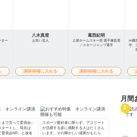
八木真澄
葛西紀明
ーター
お笑い芸人
土屋ホームスキー部 選手兼監督
㈱圓
／スキージャンプ選手
学 
る
講師候補に入れる
講師候補に入れる
月間
こまで言って委員会』
スポーツ愛好者に限らず、アスリート
スタートし、現在は
が活躍する姿に感動する人はたくさん
て委員会NP』と改名
います。その輝かしい成果がもたら