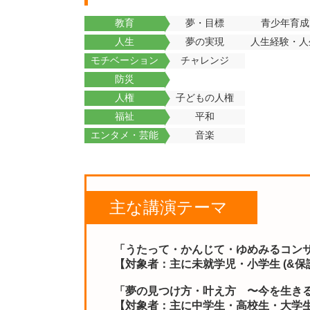
教育
夢・目標
青少年育成
人生
夢の実現
人生経験・人
モチベーション
チャレンジ
防災
人権
子どもの人権
福祉
平和
エンタメ・芸能
音楽
主な講演テーマ
「うたって・かんじて・ゆめみるコン
【対象者：主に未就学児・小学生 (&保
「夢の見つけ方・叶え方
〜今を生き
【対象者：主に中学生・高校生・大学生 