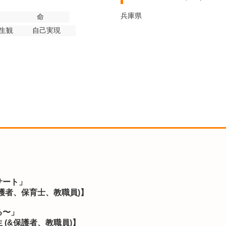
兵庫県
命
生観
自己実現
サート」
護者、保育士、教職員)】
る〜」
(&保護者、教職員)】