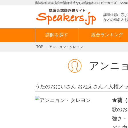
講演依頼や講演会の講師派遣なら相談無料のスピーカーズ Speaker
講演依頼に応じ
などの有名人を
講師を探す
総合ランキング
TOP
アンニョン・クレヨン
アンニ
うたのおにいさん おねえさん／人権メ
★葵（
歌のお
強さ・
ども向