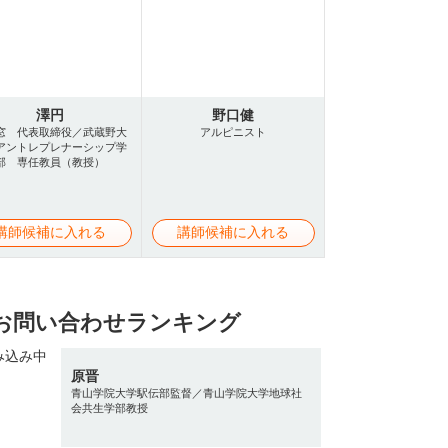
澤円
野口健
窓 代表取締役／武蔵野大
アルピニスト
アントレプレナーシップ学
部 専任教員（教授）
講師候補に入れる
講師候補に入れる
お問い合わせランキング
原晋
青山学院大学駅伝部監督／青山学院大学地球社
会共生学部教授