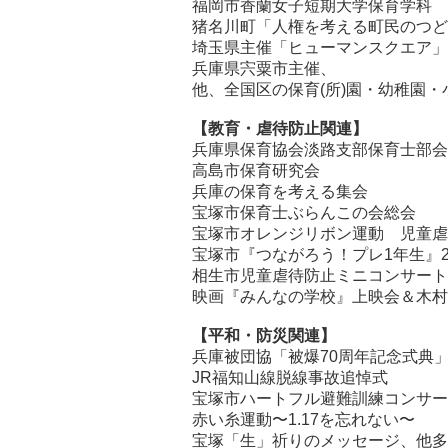
福岡市香蘭女子短期大学保育学科
猪名川町「人権を考える町民のつど
埼玉県主催「ヒューマンスクエア」
兵庫県宍粟市主催、
他、全国区の保育(所)園・幼稚園・
【教育・虐待防止関連】
兵庫県保育協会淡路支部保育士部会
高島市保育研究会
兵庫の保育を考える集会
宝塚市保育士ぶらんこの会総会
宝塚市オレンジリボン運動 児童虐
宝塚市『つながろう！プレ1年生』2
相生市児童虐待防止ミニコンサート
映画『みんなの学校』上映会＆木村
【平和・防災関連】
兵庫被団協「被爆70周年記念式典
JR福知山線脱線事故追悼式
宝塚市ハートフル避難訓練コンサー
赤い糸運動〜1.17を忘れない〜
宝塚「生」祈りのメッセージ、他多