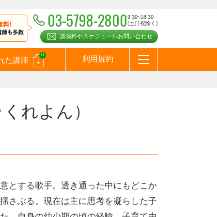
03-5798-2800
9:30~18:30
(土日祝除く)
講演料やスケジュールお問い合わせ
0
利用規約
れた講師
はじめての方へ
お問合わせ
テーマ一覧
よくある質問
お客様の声
お知らせ
講師登録のお申込みついて
メールマガジン
メルマガバックナンバー
スピーカーズブログ
･くれよん）
意とする歌手。透き通った中にもどこか
揺さぶる。現在は主に思考を凝らした子
た、自身の幼少期の頃の経験、子育て中