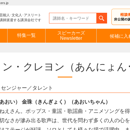
s.jp
芸能人･文化人･アスリート
講師派遣する講演会社です
スピーカーズ
特集一覧
候補に入
Newsletter
ョン・クレヨン
（あんにょん
ッセンジャー／タレント
あおい）
金珠（
きんぎょく）（
あおいちゃん）
ねえさん。ポップス・童謡・歌謡曲・アニメソングを得
切なさが滲み出る歌声は、世代を問わず多くの人の心を
けステージが好評、ソロとしても様々な場で活躍中。ま