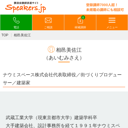
0
電話
ご相談
候補講師
メニュー
TOP
相邑美佐江
相邑美佐江
（あいむみさえ）
ナウミスペース株式会社代表取締役／街づくりプロデュー
サー／建築家
武蔵工業大学（現東京都市大学）建築学科卒
大手建築会社、設計事務所を経て１９９１年ナウミスペ