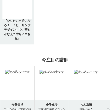
『なりたい自分にな
る！ 「ヒーリング
デザイン」で、夢を
かなえて幸せに生き
る』
今注目の講師
安野貴博
金子恵美
八木真澄
チームみらい党首／起
元衆議院議員／コメン
お笑い芸人
土