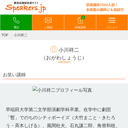
0
電話
ご相談
候補講師
メニュー
TOP
小川祥二
小川祥二
（おがわしょうじ）
お笑い講師
早稲田大学第二文学部演劇学科卒業。在学中に劇団
「暫」でのちのシティボーイズ（大竹まこと・きたろ
う・斉木しげる）、風間杜夫、石丸謙二郎、角替和枝、