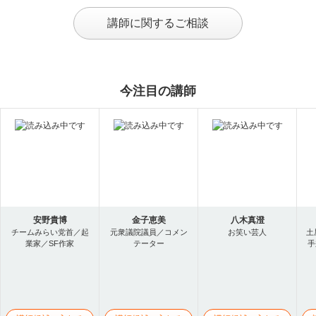
講師に関するご相談
今注目の講師
安野貴博
金子恵美
八木真澄
チームみらい党首／起
元衆議院議員／コメン
お笑い芸人
土
業家／SF作家
テーター
手