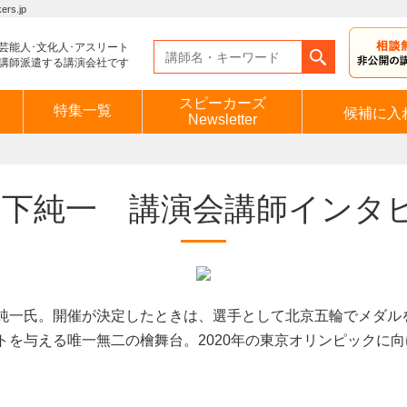
s.jp
芸能人･文化人･アスリート
講師派遣する講演会社です
スピーカーズ
特集一覧
候補に入
Newsletter
宮下純一 講演会講師インタ
純一氏。開催が決定したときは、選手として北京五輪でメダル
トを与える唯一無二の檜舞台。2020年の東京オリンピックに