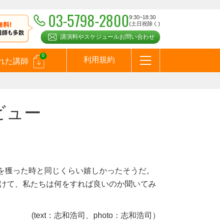
03-5798-2800
9:30~18:30
(土日祝除く)
講演料やスケジュールお問い合わせ
0
利用規約
れた講師
はじめての方へ
お問合わせ
テーマ一覧
よくある質問
お客様の声
お知らせ
講師登録のお申込みついて
メールマガジン
メルマガバックナンバー
スピーカーズブログ
ビュー
を獲った時と同じくらい嬉しかったそうだ。
向けて、私たちは何をすれば良いのか聞いてみ
(text：志和浩司、photo：志和浩司）