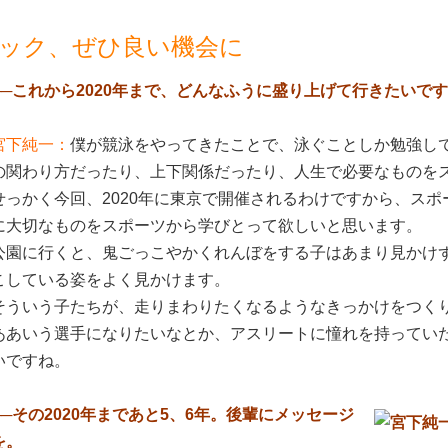
ック、ぜひ良い機会に
──これから2020年まで、どんなふうに盛り上げて行きたいで
宮下純一：
僕が競泳をやってきたことで、泳ぐことしか勉強し
の関わり方だったり、上下関係だったり、人生で必要なものを
せっかく今回、2020年に東京で開催されるわけですから、ス
に大切なものをスポーツから学びとって欲しいと思います。
公園に行くと、鬼ごっこやかくれんぼをする子はあまり見かけ
こしている姿をよく見かけます。
そういう子たちが、走りまわりたくなるようなきっかけをつく
ああいう選手になりたいなとか、アスリートに憧れを持ってい
いですね。
──その2020年まであと5、6年。後輩にメッセージ
を。