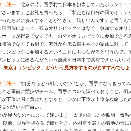
宮下純一：
北京の時、選手村で日本を担当していたボランティ
ございます」とお礼を言ったら、「私たちは自分の国でオリン
かったものに参加することができて、嬉しいんです」と言うん
自国開催によって、観るオリンピックではなく、参加するオリ
スポーツが得意でなくても、自分がオリンピックに参加できる
直接的でなくても街で、海外から来る選手やその家族に対して
オリンピックに参加するということにもつながると思うので、そ
リンピックに出るんだという感覚を日本中で共有できたらいい
──東京オリンピック、どういう見方をするのがおすすめでしょ
宮下純一：
“自分ならどう戦うかな？”とか、選手になりきって
それと事前に競技やチーム、選手について調べておくこと。例え
国が下位の国に負けたとすると、いかに下位が上位を攻略した
意見の違いが面白い。
のか屋内なのかによって違います。太陽の射し方や照明、気温
。以前、世界体操を生で観たとき、内村航平選手の着地の音に
トが吸収しているような音がしたんです。息遣いも聞こえたり