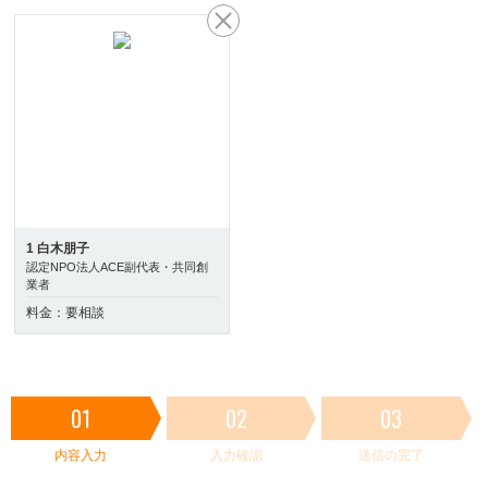
1 白木朋子
認定NPO法人ACE副代表・共同創
業者
料金：要相談
01
02
03
内容入力
入力確認
送信の完了